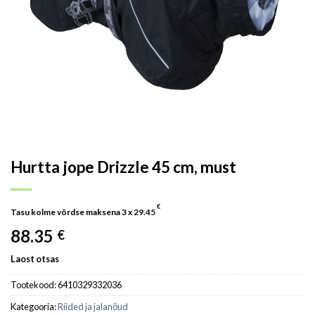
Hurtta jope Drizzle 45 cm, must
€
Tasu kolme võrdse maksena 3 x
29.45
88.35
€
Laost otsas
Tootekood:
6410329332036
Kategooria:
Riided ja jalanõud