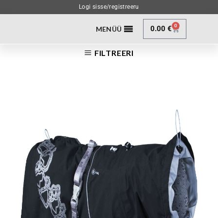
Logi sisse/registreeru
0
0.00
€
MENÜÜ
FILTREERI