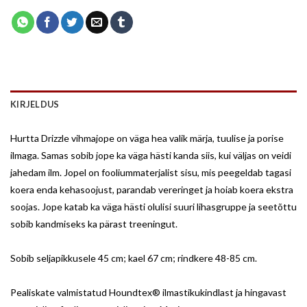
KIRJELDUS
Hurtta Drizzle vihmajope on väga hea valik märja, tuulise ja porise
ilmaga. Samas sobib jope ka väga hästi kanda siis, kui väljas on veidi
jahedam ilm. Jopel on fooliummaterjalist sisu, mis peegeldab tagasi
koera enda kehasoojust, parandab vereringet ja hoiab koera ekstra
soojas. Jope katab ka väga hästi olulisi suuri lihasgruppe ja seetõttu
sobib kandmiseks ka pärast treeningut.
Sobib seljapikkusele 45 cm; kael 67 cm; rindkere 48-85 cm.
Pealiskate valmistatud Houndtex® ilmastikukindlast ja hingavast