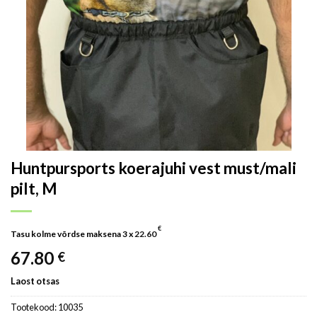
Huntpursports koerajuhi vest must/mali
pilt, M
€
Tasu kolme võrdse maksena 3 x
22.60
67.80
€
Laost otsas
Tootekood:
10035