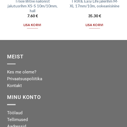
Trixie lihtne nailonist
TRIXIE Easy Life jälerihm M-
jalutusrihm XS-S 10m/10mm,
XL 17mm/10m, ookeanisinine
hall
7.60
€
35.30
€
LISA KORVI
LISA KORVI
MEIST
Kes me oleme?
Privaatsuspoliitika
Kontakt
MINU KONTO
Töölaud
Tellimused
Aadressid