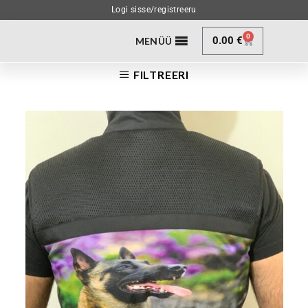
Logi sisse/registreeru
0
0.00
€
MENÜÜ
FILTREERI