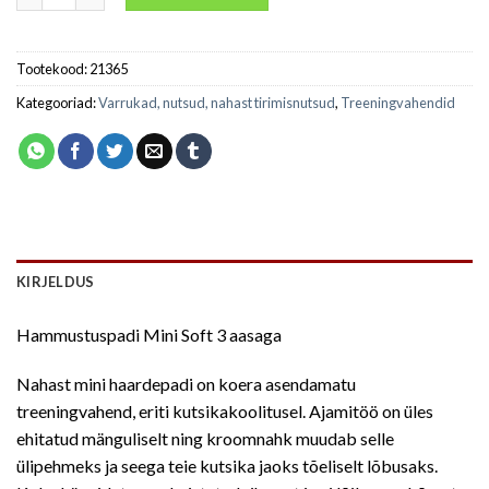
Tootekood:
21365
Kategooriad:
Varrukad, nutsud, nahast tirimisnutsud
,
Treeningvahendid
KIRJELDUS
Hammustuspadi Mini Soft 3 aasaga
Nahast mini haardepadi on koera asendamatu
treeningvahend, eriti kutsikakoolitusel. Ajamitöö on üles
ehitatud mänguliselt ning kroomnahk muudab selle
ülipehmeks ja seega teie kutsika jaoks tõeliselt lõbusaks.