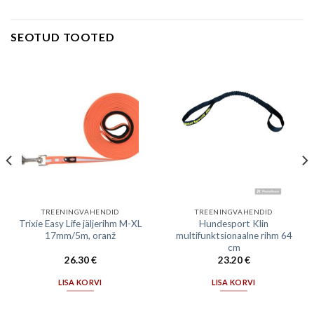
SEOTUD TOOTED
TREENINGVAHENDID
TREENINGVAHENDID
Trixie Easy Life jäljerihm M-XL
Hundesport Klin
17mm/5m, oranž
multifunktsionaalne rihm 64
cm
26.30
€
23.20
€
LISA KORVI
LISA KORVI