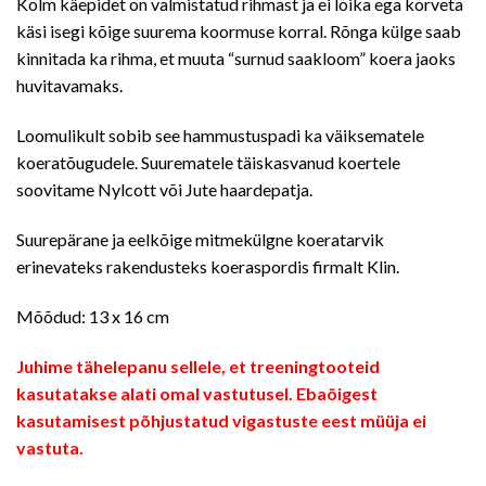
Kolm käepidet on valmistatud rihmast ja ei lõika ega kõrveta
käsi isegi kõige suurema koormuse korral. Rõnga külge saab
kinnitada ka rihma, et muuta “surnud saakloom” koera jaoks
huvitavamaks.
Loomulikult sobib see hammustuspadi ka väiksematele
koeratõugudele. Suurematele täiskasvanud koertele
soovitame Nylcott või Jute haardepatja.
Suurepärane ja eelkõige mitmekülgne koeratarvik
erinevateks rakendusteks koeraspordis firmalt Klin.
Mõõdud: 13 x 16 cm
Juhime tähelepanu sellele, et treeningtooteid
kasutatakse alati omal vastutusel. Ebaõigest
kasutamisest põhjustatud vigastuste eest müüja ei
vastuta.