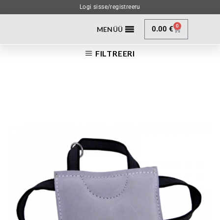
Logi sisse/registreeru
0
0.00
€
MENÜÜ
FILTREERI