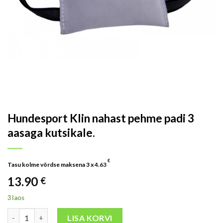
Hundesport Klin nahast pehme padi 3
aasaga kutsikale.
€
Tasu kolme võrdse maksena 3 x
4.63
13.90
€
3 laos
LISA KORVI