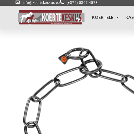
info@koertekeskus.ee
(+372) 5307 4578
KOERTELE
KAS