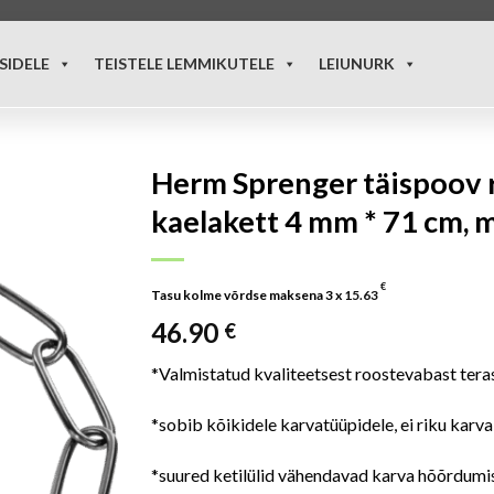
SIDELE
TEISTELE LEMMIKUTELE
LEIUNURK
Herm Sprenger täispoov 
kaelakett 4 mm * 71 cm, 
€
Tasu kolme võrdse maksena 3 x
15.63
46.90
€
*Valmistatud kvaliteetsest roostevabast tera
*sobib kõikidele karvatüüpidele, ei riku karva
*suured ketilülid vähendavad karva hõõrdumis