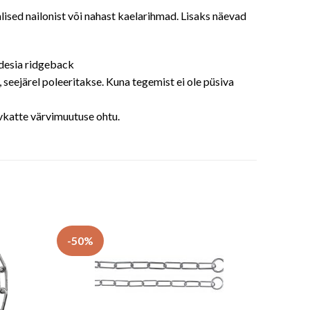
ised nailonist või nahast kaelarihmad. Lisaks näevad
odesia ridgeback
seejärel poleeritakse. Kuna tegemist ei ole püsiva
vkatte värvimuutuse ohtu.
-50%