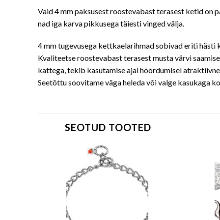
Vaid 4 mm paksusest roostevabast terasest ketid on pa
nad iga karva pikkusega täiesti vinged välja.
4 mm tugevusega kettkaelarihmad sobivad eriti hästi 
Kvaliteetse roostevabast terasest musta värvi saamisek
kattega, tekib kasutamise ajal hõõrdumisel atraktiivne 
Seetõttu soovitame väga heleda või valge kasukaga k
SEOTUD TOOTED