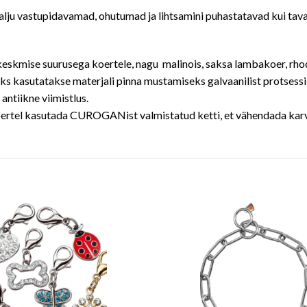
lju vastupidavamad, ohutumad ja lihtsamini puhastatavad kui taval
keskmise suurusega koertele, nagu malinois, saksa lambakoer, rh
s kasutatakse materjali pinna mustamiseks galvaanilist protsessi, 
antiikne viimistlus.
oertel kasutada CUROGANist valmistatud ketti, et vähendada kar