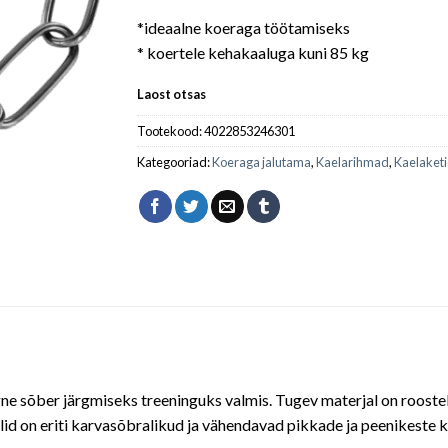
*ideaalne koeraga töötamiseks
* koertele kehakaaluga kuni 85 kg
Laost otsas
Tootekood:
4022853246301
Kategooriad:
Koeraga jalutama
,
Kaelarihmad
,
Kaelaket
gne sõber järgmiseks treeninguks valmis. Tugev materjal on rooste
lülid on eriti karvasõbralikud ja vähendavad pikkade ja peenikeste