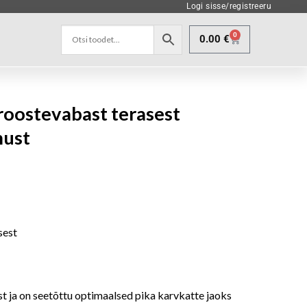
Logi sisse/registreeru
0
0.00
€
roostevabast terasest
must
sest
t ja on seetõttu optimaalsed pika karvkatte jaoks