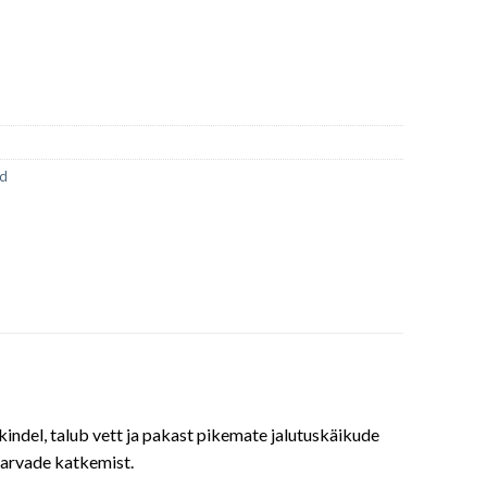
id
kindel, talub vett ja pakast pikemate jalutuskäikude
 karvade katkemist.