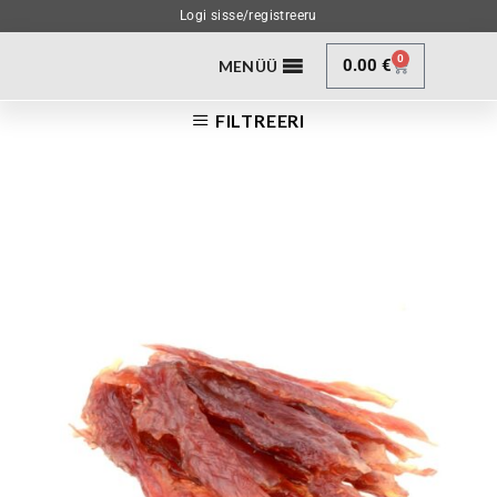
Logi sisse/registreeru
0
0.00
€
MENÜÜ
FILTREERI