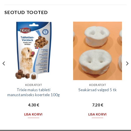
SEOTUD TOOTED
KOERATOIT
KOERATOIT
Trixie maius tableti
Seakärsad valged 5 tk
manustamiseks koertele 100g
4.30
€
7.20
€
LISA KORVI
LISA KORVI