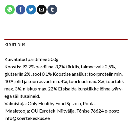
KIRJELDUS
Kuivatatud pardifilee 500g
Koostis: 92,2% pardiliha, 3,2% tärklis, taimne valk 2,5%,
glütseriin 2%, sool 0,1% Koostise analüüs: toorproteiin min.
40%, õlid ja toorrasvad min. 4%, toorkiud max. 3%, toortuhk
max. 3%, niiskus max. 22% Ei sisalda kunstlikke lõhna-,värv-
ega säilitusaineid.
Valmistaja: Only Healthy Food Sp.zo.o, Poola.
Maaletooja: OÜ Eurotek, Niitvälja, Tõnise 76624 e-post:
info@koertekeskus.ee