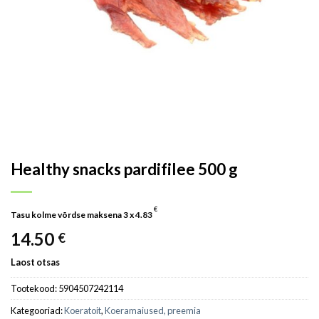
Healthy snacks pardifilee 500 g
€
Tasu kolme võrdse maksena 3 x
4.83
14.50
€
Laost otsas
Tootekood:
5904507242114
Kategooriad:
Koeratoit
,
Koeramaiused, preemia