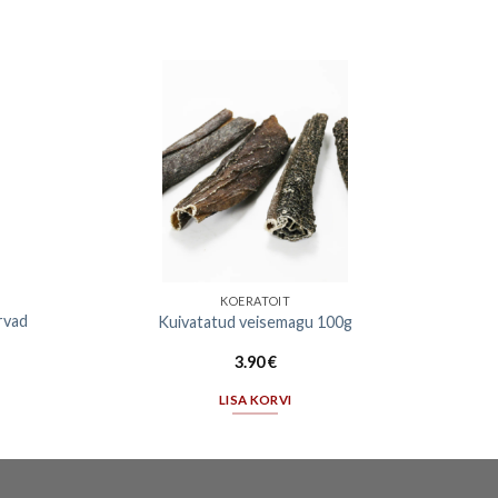
KOERATOIT
rvad
Kuivatatud veisemagu 100g
3.90
€
LISA KORVI