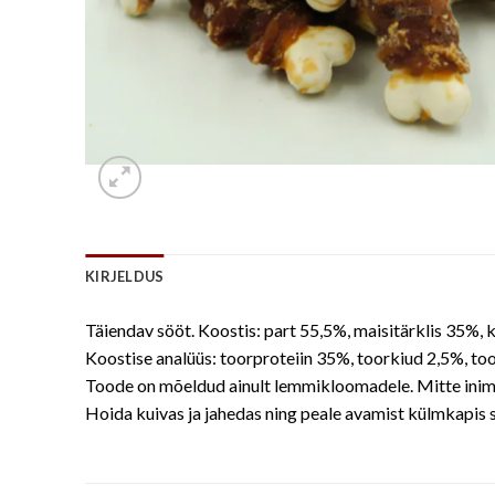
KIRJELDUS
Täiendav sööt. Koostis: part 55,5%, maisitärklis 35%, 
Koostise analüüs: toorproteiin 35%, toorkiud 2,5%, too
Toode on mõeldud ainult lemmikloomadele. Mitte inim
Hoida kuivas ja jahedas ning peale avamist külmkapis 