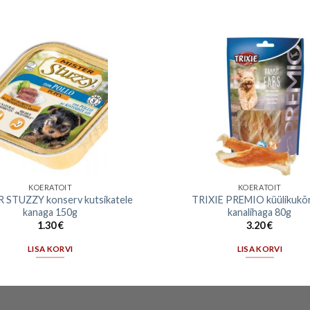
KOERATOIT
KOERATOIT
 STUZZY konserv kutsikatele
TRIXIE PREMIO küülikukõ
kanaga 150g
kanalihaga 80g
1.30
€
3.20
€
LISA KORVI
LISA KORVI