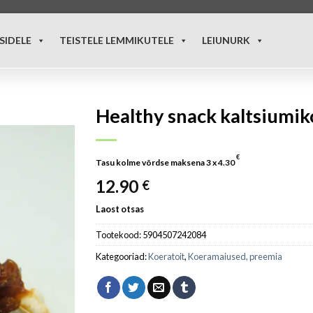
SIDELE
TEISTELE LEMMIKUTELE
LEIUNURK
Healthy snack kaltsiumik
€
Tasu kolme võrdse maksena 3 x
4.30
12.90
€
Laost otsas
Tootekood:
5904507242084
Kategooriad:
Koeratoit
,
Koeramaiused, preemia