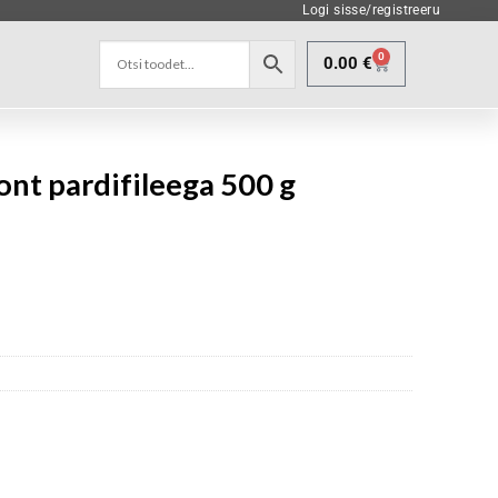
Logi sisse/registreeru
0
0.00
€
ont pardifileega 500 g