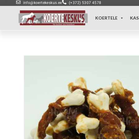
info@koertekeskus.ee
(+372) 5307 4578
KOERTELE
KAS