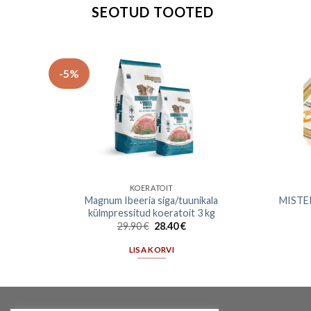
SEOTUD TOOTED
-5%
KOERATOIT
ha ja
Magnum Ibeeria siga/tuunikala
MISTER
külmpressitud koeratoit 3 kg
29.90
€
28.40
€
LISA KORVI