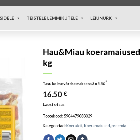
SIDELE
TEISTELE LEMMIKUTELE
LEIUNURK
Hau&Miau koeramaiused k
kg
€
Tasu kolme võrdse maksena 3 x
5.50
16.50
€
Laost otsas
Tootekood:
5904479083029
Kategooriad:
Koeratoit
,
Koeramaiused, preemia