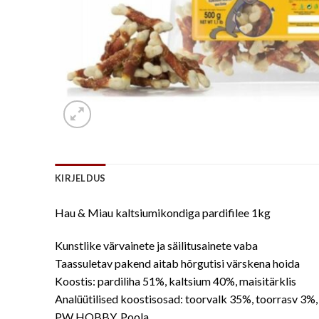
KIRJELDUS
Hau & Miau kaltsiumikondiga pardifilee 1kg
Kunstlike värvainete ja säilitusainete vaba
Taassuletav pakend aitab hõrgutisi värskena hoida
Koostis: pardiliha 51%, kaltsium 40%, maisitärklis
Analüütilised koostisosad: toorvalk 35%, toorrasv 3%,
PW HOBBY, Poola