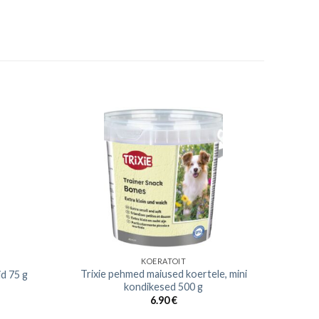
KOERATOIT
Trixie pehmed maiused koertele, mini
id 75 g
kondikesed 500 g
6.90
€