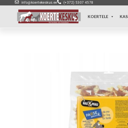
info@koertekeskus.ee
(+372) 5307 4578
KOERTELE
KAS