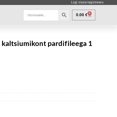
Logi sisse/registreeru
0
0.00
€
altsiumikont pardifileega 1