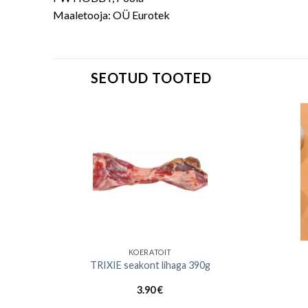
Maaletooja: OÜ Eurotek
SEOTUD TOOTED
KOERATOIT
40g
TRIXIE seakont lihaga 390g
3.90
€