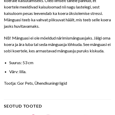
koerale kaisutamiseks. Oled ilmselt tähele pannud, et
koertele meeldivad kaisuloomad nii nagu lastelegi, sest
kaisuloom pesas leevendab ka koera üksiolemise stressi.
Mänguasi teeb ka vahvat piiksuvat häält, mis teeb selle koera
jaoks huvitavamaks.
NB! Mänguasi ei ole mõeldud närimismänguasjaks. Jälgi oma
koera ja ära luba tal seda mänguasja lõhkuda. See mänguasi ei
sobi koertele, kes armastavad mänguasju puruks kiskuda.
Suurus: 53 cm
Värv: lilla.
Tootja: Gor Pets, Ühendkuningriigid
SEOTUD TOOTED