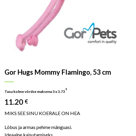
Gor Hugs Mommy Flamingo, 53 cm
€
Tasu kolme võrdse maksena 3 x
3.73
11.20
€
MIKS SEE SINU KOERALE ON HEA
Lõbus ja armas pehme mänguasi.
Ideaalne kaisutamiseks.