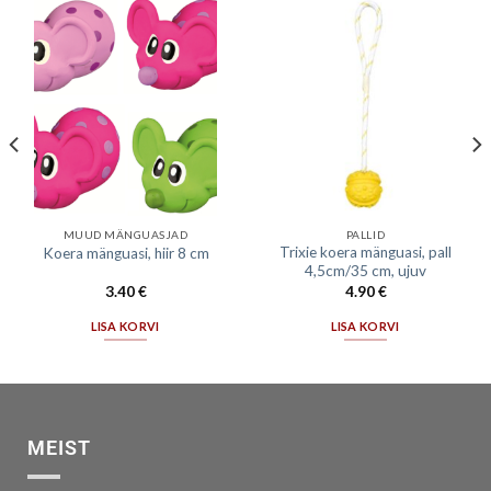
MUUD MÄNGUASJAD
PALLID
Trixie koera mänguasi, pall
Koera mänguasi, hiir 8 cm
4,5cm/35 cm, ujuv
3.40
€
4.90
€
LISA KORVI
LISA KORVI
MEIST