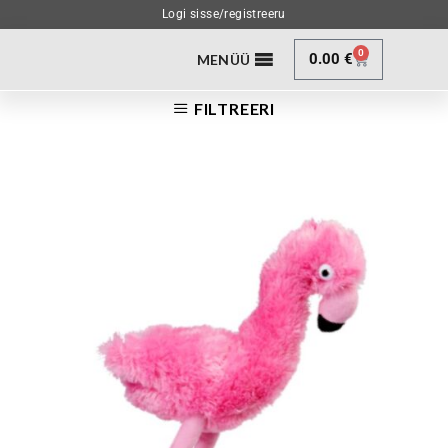
Logi sisse/registreeru
0
0.00
€
MENÜÜ
FILTREERI