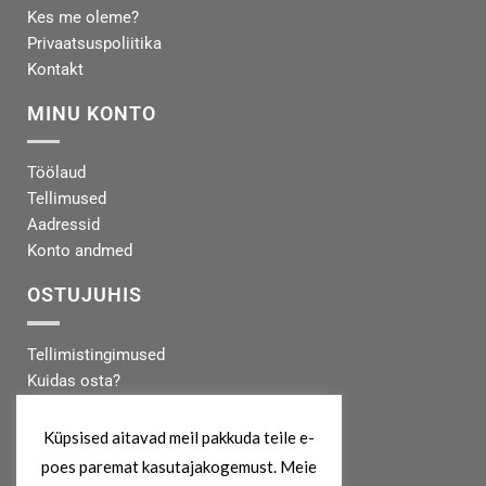
Kes me oleme?
Privaatsuspoliitika
Kontakt
MINU KONTO
Töölaud
Tellimused
Aadressid
Konto andmed
OSTUJUHIS
Tellimistingimused
Kuidas osta?
Makseinfo
Tarneinfo
Küpsised aitavad meil pakkuda teile e-
poes paremat kasutajakogemust. Meie
MEIST