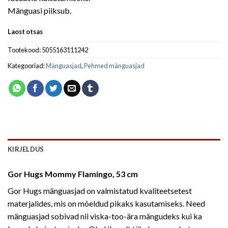
Mänguasi piiksub.
Laost otsas
Tootekood:
5055163111242
Kategooriad:
Mänguasjad
,
Pehmed mänguasjad
KIRJELDUS
Gor Hugs Mommy Flamingo, 53 cm
Gor Hugs mänguasjad on valmistatud kvaliteetsetest
materjalides, mis on mõeldud pikaks kasutamiseks. Need
mänguasjad sobivad nii viska-too-ära mängudeks kui ka