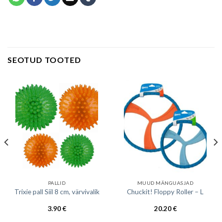
SEOTUD TOOTED
PALLID
MUUD MÄNGUASJAD
Trixie pall Siil 8 cm, värvivalik
Chuckit! Floppy Roller – L
3.90
€
20.20
€