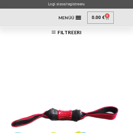
Logi sisse/registreeru
0
0.00
€
MENÜÜ
FILTREERI