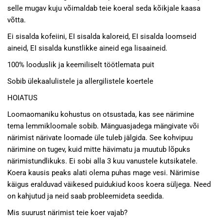
selle mugav kuju võimaldab teie koeral seda kõikjale kaasa
võtta.
Ei sisalda kofeiini, EI sisalda kaloreid, EI sisalda loomseid
aineid, EI sisalda kunstlikke aineid ega lisaaineid.
100% looduslik ja keemiliselt töötlemata puit
Sobib ülekaalulistele ja allergilistele koertele
HOIATUS
Loomaomaniku kohustus on otsustada, kas see närimine
tema lemmikloomale sobib. Mänguasjadega mängivate või
närimist närivate loomade üle tuleb jälgida. See kohvipuu
närimine on tugev, kuid mitte hävimatu ja muutub lõpuks
närimistundlikuks. Ei sobi alla 3 kuu vanustele kutsikatele.
Koera kausis peaks alati olema puhas mage vesi. Närimise
käigus eralduvad väikesed puidukiud koos koera süljega. Need
on kahjutud ja neid saab probleemideta seedida.
Mis suurust närimist teie koer vajab?