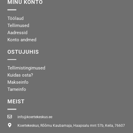
MINU KONTO
Töölaud
Tellimused
Aadressid
Konto andmed
OSTUJUHIS
Tellimistingimused
Kuidas osta?
Makseinfo
Tarneinfo
MEIST
info@koertekeskus.ee
Koertekeskus, Rõõmu Kaubamaja, Haapsalu mnt 57b, Keila, 76607