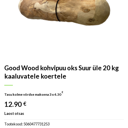
Good Wood kohvipuu oks Suur üle 20 kg
kaaluvatele koertele
€
Tasu kolme võrdse maksena 3 x
4.30
12.90
€
Laost otsas
Tootekood:
5060477731253