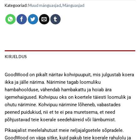
Kategooriad:
Muud mänguasjad
,
Mänguasjad
KIRJELDUS
GoodWood on pikalt näritav kohvipuupuit, mis julgustab koera
ikka ja jälle närima. Närimine tagab loomuliku
hambahoolduse, vähendab hambakattu ja hoiab ära
igemehaigused. Kohvipuu oks on koertele täiesti loomulik ja
ohutu närimine. Kohvipuu närimine lõheneb, vabastades
peened puidukiud, nii et te ei pea muretsema, et need
põhjustavad teie koerale seedehäireid või lämbumist.
Pikaajalist meelelahutust meie neljajalgsetele sõpradele.
GoodWood on väga sitke, kuid pakub teie koerale rahulolu ja