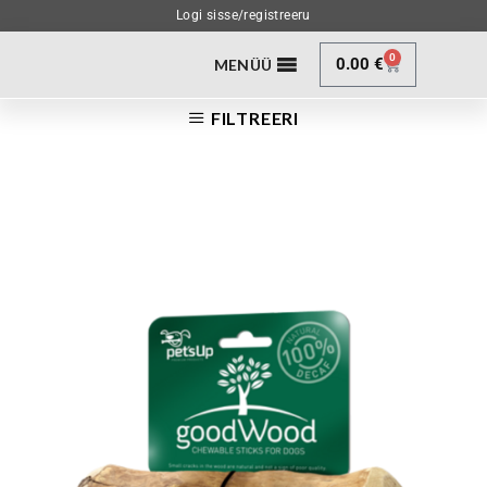
Logi sisse/registreeru
0
0.00
€
MENÜÜ
FILTREERI