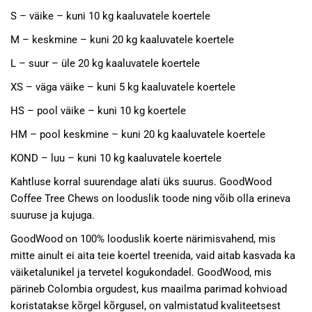
S – väike – kuni 10 kg kaaluvatele koertele
M – keskmine – kuni 20 kg kaaluvatele koertele
L – suur – üle 20 kg kaaluvatele koertele
XS – väga väike – kuni 5 kg kaaluvatele koertele
HS – pool väike – kuni 10 kg koertele
HM – pool keskmine – kuni 20 kg kaaluvatele koertele
KOND – luu – kuni 10 kg kaaluvatele koertele
Kahtluse korral suurendage alati üks suurus. GoodWood
Coffee Tree Chews on looduslik toode ning võib olla erineva
suuruse ja kujuga.
GoodWood on 100% looduslik koerte närimisvahend, mis
mitte ainult ei aita teie koertel treenida, vaid aitab kasvada ka
väiketalunikel ja tervetel kogukondadel. GoodWood, mis
pärineb Colombia orgudest, kus maailma parimad kohvioad
koristatakse kõrgel kõrgusel, on valmistatud kvaliteetsest