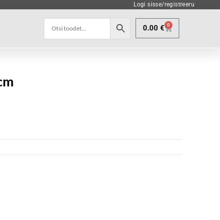
Logi sisse/registreeru
0
0.00
€
 cm