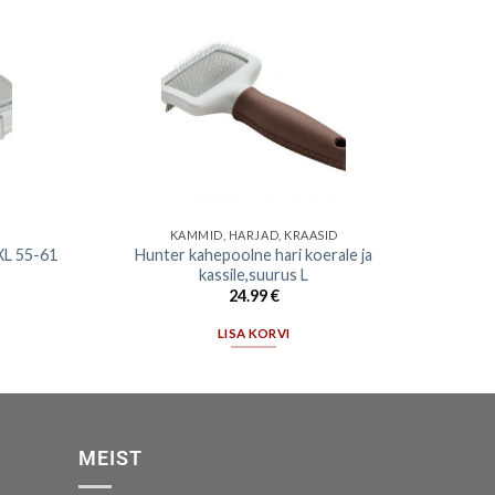
KAMMID, HARJAD, KRAASID
 XL 55-61
Hunter kahepoolne hari koerale ja
kassile,suurus L
24.99
€
LISA KORVI
MEIST