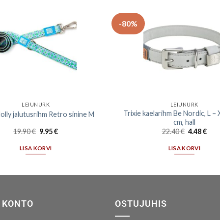
-80%
LEIUNURK
LEIUNURK
Trixie kaelarihm Be Nordic, L –
ly jalutusrihm Retro sinine M
cm, hall
19.90
€
9.95
€
22.40
€
4.48
€
LISA KORVI
LISA KORVI
 KONTO
OSTUJUHIS