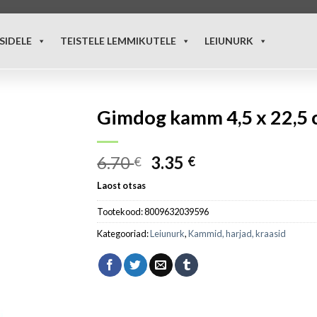
SIDELE
TEISTELE LEMMIKUTELE
LEIUNURK
Gimdog kamm 4,5 x 22,5
6.70
3.35
€
€
Laost otsas
Tootekood:
8009632039596
Kategooriad:
Leiunurk
,
Kammid, harjad, kraasid