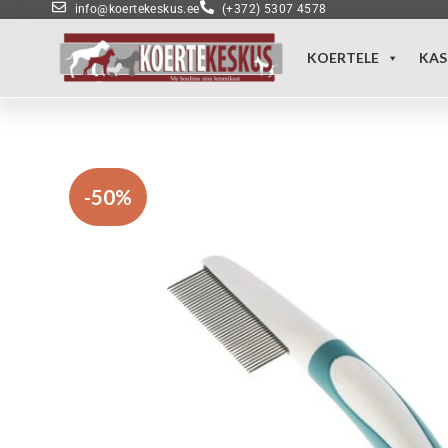
info@koertekeskus.ee
(+372) 5307 4578
KOERTELE
KAS
-50%