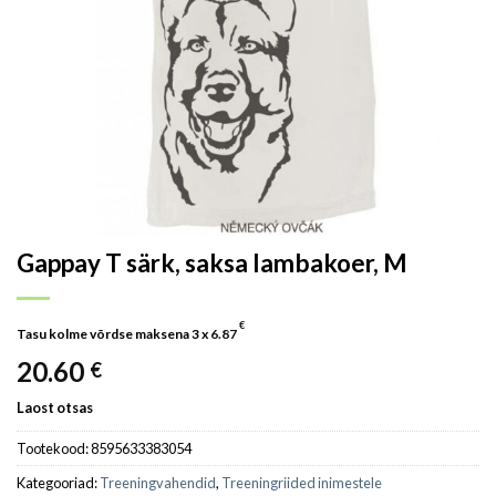
Gappay T särk, saksa lambakoer, M
€
Tasu kolme võrdse maksena 3 x
6.87
20.60
€
Laost otsas
Tootekood:
8595633383054
Kategooriad:
Treeningvahendid
,
Treeningriided inimestele