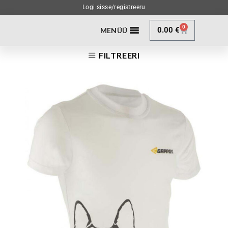
Logi sisse/registreeru
0
0.00
€
MENÜÜ
FILTREERI