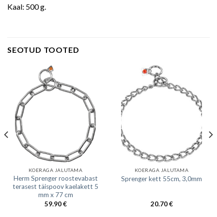
Kaal: 500 g.
SEOTUD TOOTED
KOERAGA JALUTAMA
KOERAGA JALUTAMA
Herm Sprenger roostevabast
Sprenger kett 55cm, 3,0mm
terasest täispoov kaelakett 5
mm x 77 cm
59.90
€
20.70
€