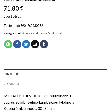
71.80
€
Laost otsas
Tootekood:
5904760930032
Kategooriad:
Koeraga jalutama
,
Suukorvid
KIRJELDUS
LISAINFO
METALLIST KNOCKOUT suukorv nr.3
Suurus sobib: Belgia Lambakoer Malinois
Koonu ümbermõõt: 30–32 cm.