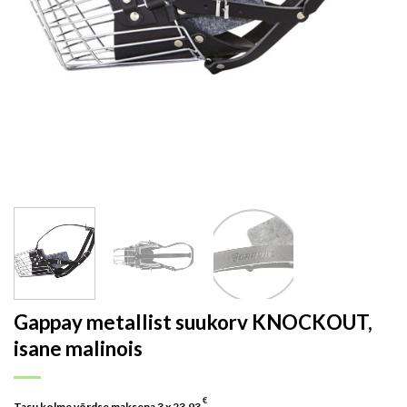
Gappay metallist suukorv KNOCKOUT,
isane malinois
€
Tasu kolme võrdse maksena 3 x
23.93