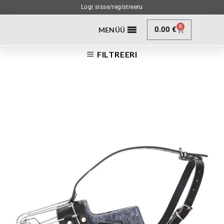
Logi sisse/registreeru
0
0.00
€
MENÜÜ
FILTREERI