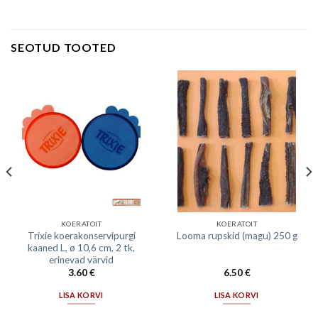
SEOTUD TOOTED
KOERATOIT
KOERATOIT
Trixie koerakonservipurgi
Looma rupskid (magu) 250 g
kaaned L, ø 10,6 cm, 2 tk,
erinevad värvid
3.60
€
6.50
€
LISA KORVI
LISA KORVI