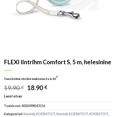
FLEXI lintrihm Comfort S, 5 m, helesinine
€
Tasu kolme võrdse maksena 3 x
6.30
19.90
18.90
€
€
Laost otsas
Tootekood:
4000498043516
Kategooriad:
Kuivtoit
,
KOERATOIT
,
Kuivtoit
,
KOERATOIT
,
KOERATOIT
,