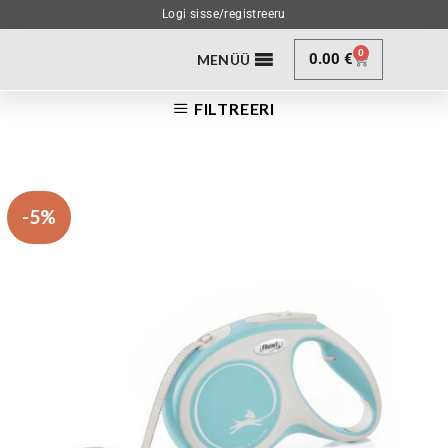
Logi sisse/registreeru
0
0.00
€
MENÜÜ
FILTREERI
-5%