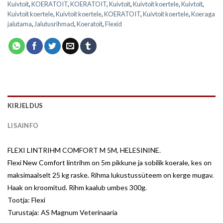
Kuivtoit
,
KOERATOIT
,
KOERATOIT
,
Kuivtoit
,
Kuivtoit koertele
,
Kuivtoit
,
Kuivtoit koertele
,
Kuivtoit koertele
,
KOERATOIT
,
Kuivtoit koertele
,
Koeraga
jalutama
,
Jalutusrihmad
,
Koeratoit
,
Flexid
KIRJELDUS
LISAINFO
FLEXI LINTRIHM COMFORT M 5M, HELESININE.
Flexi New Comfort lintrihm on 5m pikkune ja sobilik koerale, kes on
maksimaalselt 25 kg raske. Rihma lukustussüteem on kerge mugav.
Haak on kroomitud. Rihm kaalub umbes 300g.
Tootja: Flexi
Turustaja: AS Magnum Veterinaaria