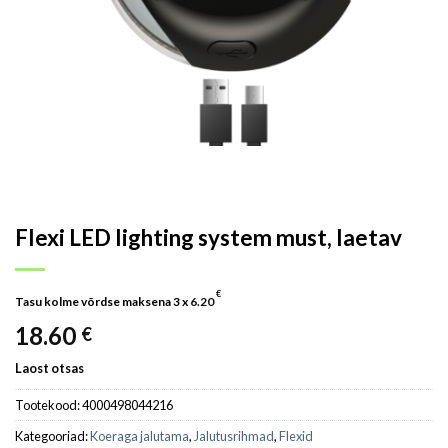
Flexi LED lighting system must, laetav
€
Tasu kolme võrdse maksena 3 x
6.20
18.60
€
Laost otsas
Tootekood:
4000498044216
Kategooriad:
Koeraga jalutama
,
Jalutusrihmad
,
Flexid