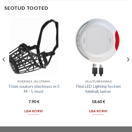
SEOTUD TOOTED
KOERAGA JALUTAMA
JALUTUSRIHMAD
Trixie suukorv plastmass nr.5
Flexi LED Lighting System
M – L must
helehall, laetav
7.90
€
18.60
€
LISA KORVI
LISA KORVI