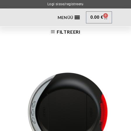
Logi sisse/registreeru
0
0.00
€
MENÜÜ
FILTREERI