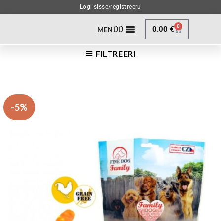
Logi sisse/registreeru
0
0.00
€
MENÜÜ
FILTREERI
-5%