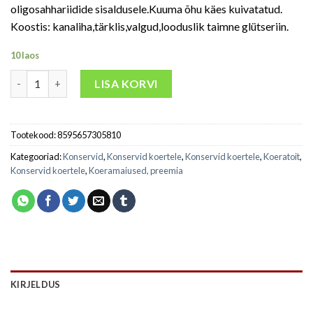
oligosahhariidide sisaldusele.Kuuma õhu käes kuivatatud.
Koostis: kanaliha,tärklis,valgud,looduslik taimne glütseriin.
10 laos
LISA KORVI
Tootekood:
8595657305810
Kategooriad:
Konservid
,
Konservid koertele
,
Konservid koertele
,
Koeratoit
,
Konservid koertele
,
Koeramaiused, preemia
KIRJELDUS