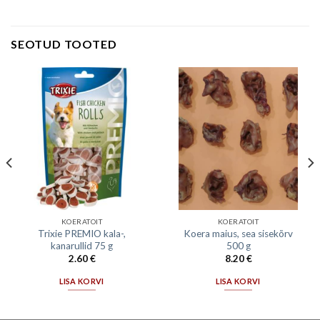
SEOTUD TOOTED
KOERATOIT
KOERATOIT
Trixie PREMIO kala-,
Koera maius, sea sisekõrv
kanarullid 75 g
500 g
2.60
€
8.20
€
LISA KORVI
LISA KORVI