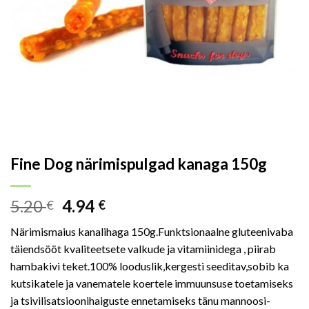
Fine Dog närimispulgad kanaga 150g
5.20
4.94
€
€
Närimismaius kanalihaga 150g.Funktsionaalne gluteenivaba
täiendsööt kvaliteetsete valkude ja vitamiinidega , piirab
hambakivi teket.100% looduslik,kergesti seeditav,sobib ka
kutsikatele ja vanematele koertele immuunsuse toetamiseks
ja tsivilisatsioonihaiguste ennetamiseks tänu mannoosi-