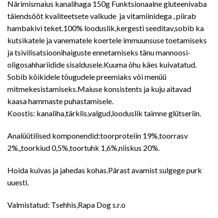
Närimismaius kanalihaga 150g Funktsionaalne gluteenivaba
täiendsööt kvaliteetsete valkude ja vitamiinidega , piirab
hambakivi teket.100% looduslik,kergesti seeditav,sobib ka
kutsikatele ja vanematele koertele immuunsuse toetamiseks
ja tsivilisatsioonihaiguste ennetamiseks tänu mannoosi-
oligosahhariidide sisaldusele.Kuuma õhu käes kuivatatud.
Sobib kõikidele tõugudele preemiaks või menüü
mitmekesistamiseks.Maiuse konsistents ja kuju aitavad
kaasa hammaste puhastamisele.
Koostis: kanaliha,tärklis,valgud,looduslik taimne glütseriin.
Analüütilised komponendid:toorproteiin 19%,toorrasv
2%,,toorkiud 0,5%,toortuhk 1,6%,niiskus 20%.
Hoida kuivas ja jahedas kohas.Pärast avamist sulgege purk
uuesti.
Valmistatud: Tsehhis,Rapa Dog s.r.o