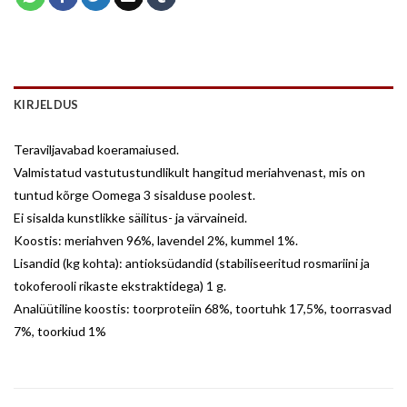
KIRJELDUS
Teraviljavabad koeramaiused.
Valmistatud vastutustundlikult hangitud meriahvenast, mis on
tuntud kõrge Oomega 3 sisalduse poolest.
Ei sisalda kunstlikke säilitus- ja värvaineid.
Koostis: meriahven 96%, lavendel 2%, kummel 1%.
Lisandid (kg kohta): antioksüdandid (stabiliseeritud rosmariini ja
tokoferooli rikaste ekstraktidega) 1 g.
Analüütiline koostis: toorproteiin 68%, toortuhk 17,5%, toorrasvad
7%, toorkiud 1%