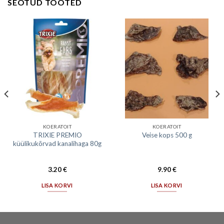
SEOTUD TOOTED
KOERATOIT
KOERATOIT
TRIXIE PREMIO
Veise kops 500 g
küülikukõrvad kanalihaga 80g
3.20
€
9.90
€
LISA KORVI
LISA KORVI