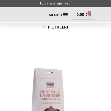
Logi sisse/registreeru
0
0.00
€
MENÜÜ
FILTREERI