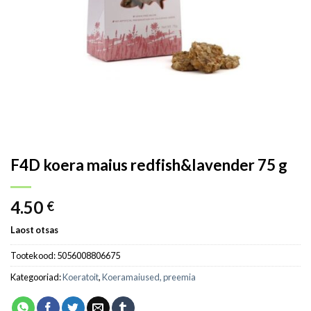
F4D koera maius redfish&lavender 75 g
4.50
€
Laost otsas
Tootekood:
5056008806675
Kategooriad:
Koeratoit
,
Koeramaiused, preemia