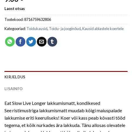
Laost otsas
Tootekood:
8716759632806
Kategooriad:
Toidukausid
,
Toidu- ja jooginõud
,
Kausid ablastele koertele
KIRJELDUS
LISAINFO
Eat Slow Live Longer lakkumismatt, kondikesed
See ristimustriga lakkumismatt muudab kõigi maiuspalade
lakkumise eriti keeruliseks! Koer või kass peab kõvasti tööd
tegema, et kõik nurkades ära lakkuda. Tänu allosas olevatele