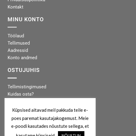
Kontakt
MINU KONTO
Töölaud
Tellimused
Aadressid
Konto andmed
OSTUJUHIS
Tellimistingimused
Kuidas osta?
Makseinfo
Tarneinfo
Küpsised aitavad meil pakkuda teile e-
poes paremat kasutajakogemust. Meie
MEIST
e-poodi kasutades nõustute sellega, et
kasutame küpsiseid.
NÕUSTUN