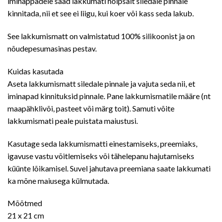
iminappadele saad lakkumati hõlpsalt siledale pinnale
kinnitada, nii et see ei liigu, kui koer või kass seda lakub.
See lakkumismatt on valmistatud 100% silikoonist ja on
nõudepesumasinas pestav.
Kuidas kasutada
Aseta lakkumismatt siledale pinnale ja vajuta seda nii, et
iminapad kinnituksid pinnale. Pane lakkumismatile määre (nt
maapähklivõi, pasteet või märg toit). Samuti võite
lakkumismati peale puistata maiustusi.
Kasutage seda lakkumismatti einestamiseks, preemiaks,
igavuse vastu võitlemiseks või tähelepanu hajutamiseks
küünte lõikamisel. Suvel jahutava preemiana saate lakkumati
ka mõne maiusega külmutada.
Mõõtmed
21 x 21 cm