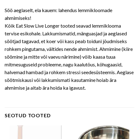
Söö aeglaselt, ela kauem: lahendus lemmikloomade
ahmimiseks!
Kõik Eat Slow Live Longer tooted seavad lemmiklooma
tervise esikohale. Lakkumismatid, mänguasjad ja aeglased
söötjad tagavad, et koer või kass peab toiduni jõudmiseks
rohkem pingutama, vältides nende ahmimist. Ahmimine (kiire
söömine ja mitte või vaevu närimine) võib kaasa tuua
mitmesuguseid probleeme, nagu kaalutõus, kõhugaasid,
halvemad hambad ja rohkem stressi seedesüsteemis. Aeglase
söötmiskausi või lakkumismati kasutamine hoiab ära
ahmimise ja aitab ära hoida ka igavust.
SEOTUD TOOTED