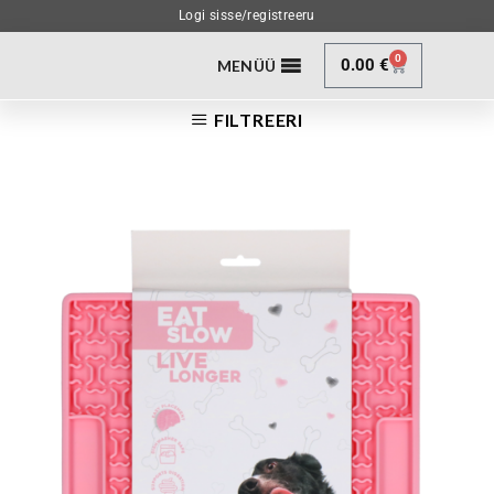
Logi sisse/registreeru
0
0.00
€
MENÜÜ
FILTREERI