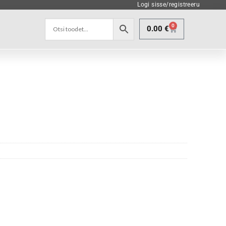
Logi sisse/registreeru
0
0.00
€