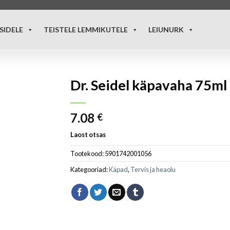
SIDELE
TEISTELE LEMMIKUTELE
LEIUNURK
Dr. Seidel käpavaha 75ml
7.08
€
Laost otsas
Tootekood:
5901742001056
Kategooriad:
Käpad
,
Tervis ja heaolu