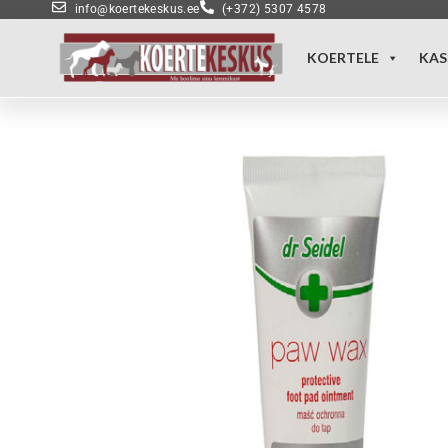
info@koertekeskus.ee
(+372) 5307 4578
KOERTELE
KAS