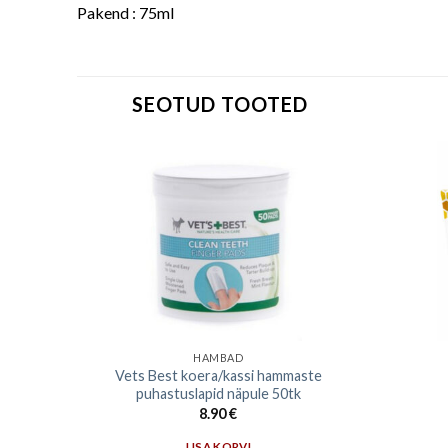
Pakend : 75ml
SEOTUD TOOTED
HAMBAD
 22-25
Vets Best koera/kassi hammaste
puhastuslapid näpule 50tk
8.90
€
LISA KORVI