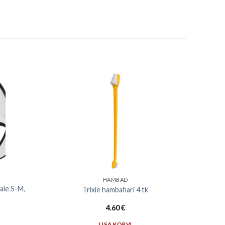
HAMBAD
ale S-M,
Trixie hambahari 4 tk
4.60
€
LISA KORVI