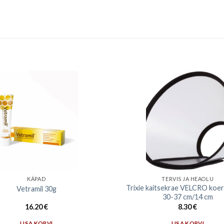
KÄPAD
TERVIS JA HEAOLU
Trixie kaitsekrae VELCRO koer
Vetramil 30g
30-37 cm/14 cm
16.20
€
8.30
€
LISA KORVI
LISA KORVI