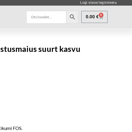
Logi sisse/registreeru
0
0.00
€
stusmaius suurt kasvu
tikumi FOS.