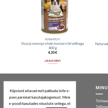
KOERATOIT
la
Stuzzy monoproteiin konserv hirvelihaga
Naturaal
kg
400 g
4.20
€
LISA KORVI
MEIST
MINU
Küpsised aitavad meil pakkuda teile e-
poes paremat kasutajakogemust. Meie
Kes me oleme?
Töölau
e-poodi kasutades nõustute sellega, et
Privaatsuspoliitika
Tellim