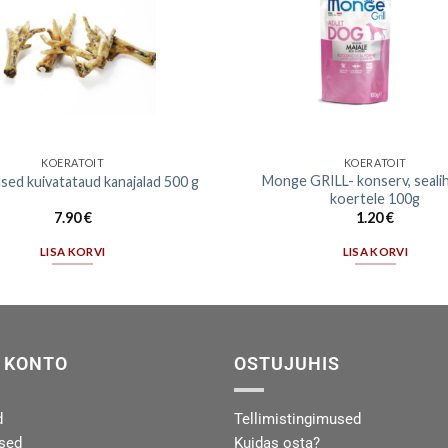
KOERATOIT
KOERATOIT
Monge GRILL- konserv, seali
sed kuivatataud kanajalad 500 g
koertele 100g
7.90
€
1.20
€
LISA KORVI
LISA KORVI
 KONTO
OSTUJUHIS
d
Tellimistingimused
used
Kuidas osta?