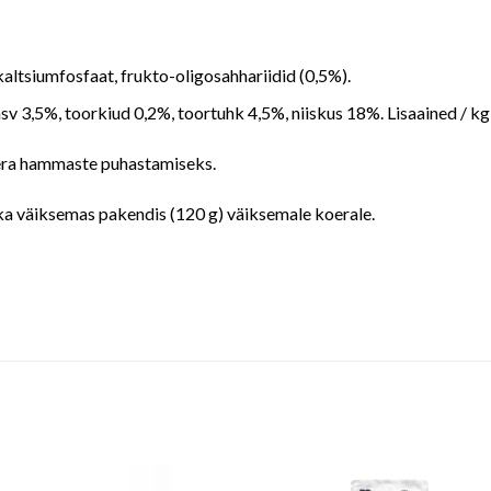
ikaltsiumfosfaat, frukto-oligosahhariidid (0,5%).
sv 3,5%, toorkiud 0,2%, toortuhk 4,5%, niiskus 18%. Lisaained / kg:
a hammaste puhastamiseks.
 ka väiksemas pakendis (120 g) väiksemale koerale.