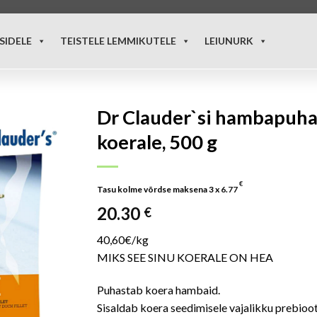
SIDELE
TEISTELE LEMMIKUTELE
LEIUNURK
Dr Clauder`si hambapuha
koerale, 500 g
€
Tasu kolme võrdse maksena 3 x
6.77
20.30
€
40,60€/kg
MIKS SEE SINU KOERALE ON HEA
Puhastab koera hambaid.
Sisaldab koera seedimisele vajalikku prebioo