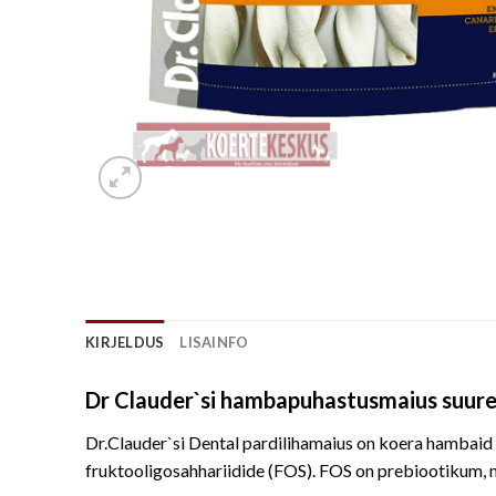
KIRJELDUS
LISAINFO
Dr Clauder`si hambapuhastusmaius suurel
Dr.Clauder`si Dental pardilihamaius on koera hambaid p
fruktooligosahhariidide (FOS). FOS on prebiootikum, m