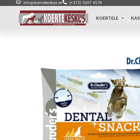
info@koertekeskus.ee
(+372) 5307 4578
KOERTELE
KAS