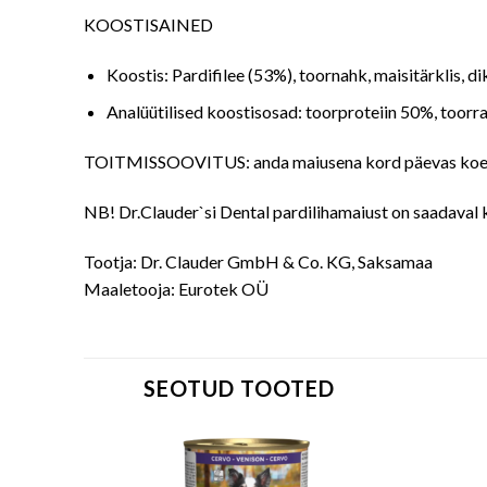
KOOSTISAINED
Koostis: Pardifilee (53%), toornahk, maisitärklis, d
Analüütilised koostisosad: toorproteiin 50%, toorra
TOITMISSOOVITUS: anda maiusena kord päevas koer
NB! Dr.Clauder`si Dental pardilihamaiust on saadaval
Tootja: Dr. Clauder GmbH & Co. KG, Saksamaa
Maaletooja: Eurotek OÜ
SEOTUD TOOTED