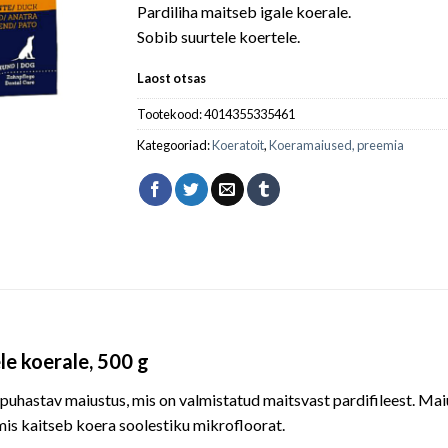
Pardiliha maitseb igale koerale.
Sobib suurtele koertele.
Laost otsas
Tootekood:
4014355335461
Kategooriad:
Koeratoit
,
Koeramaiused, preemia
e koerale, 500 g
uhastav maiustus, mis on valmistatud maitsvast pardifileest. Maiu
is kaitseb koera soolestiku mikrofloorat.