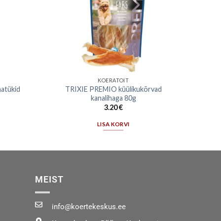
KOERATOIT
hatükid
TRIXIE PREMIO küülikukõrvad
kanalihaga 80g
3.20
€
LISA KORVI
MEIST
info@koertekeskus.ee