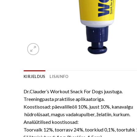
KIRJELDUS
LISAINFO
Dr.Clauder’s Workout Snack For Dogs juustuga.
Treeningpasta praktilise aplikaatoriga.
Koostisosad: päevalilleõli 10%, juust 10%, kanavalgu
hüdrolüsaat, magus vadakupulber, želatiin, kurkum.
Analüütilised koostisosad:
Toorvalk 12%, toorrasv 24%, toorkiud 0,1%, toortuhk 