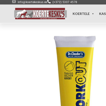
info@koertekeskus.ee
(+372) 5307 4578
KOERTELE
KAS