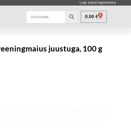
Logi sisse/registreeru
0
0.00
€
reeningmaius juustuga, 100 g