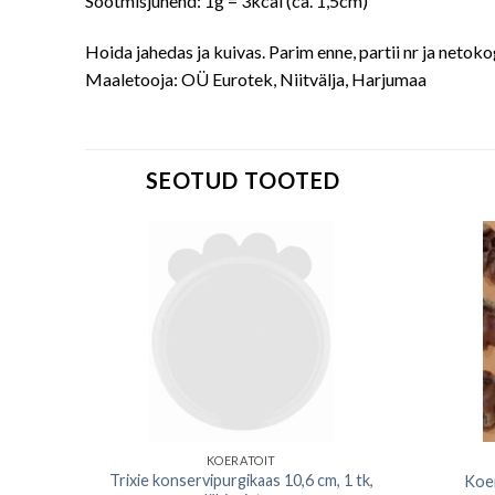
Söötmisjuhend: 1g = 3kcal (ca. 1,5cm)
Hoida jahedas ja kuivas. Parim enne, partii nr ja netok
Maaletooja: OÜ Eurotek, Niitvälja, Harjumaa
SEOTUD TOOTED
KOERATOIT
 15 cm,
Trixie konservipurgikaas 10,6 cm, 1 tk,
Koer