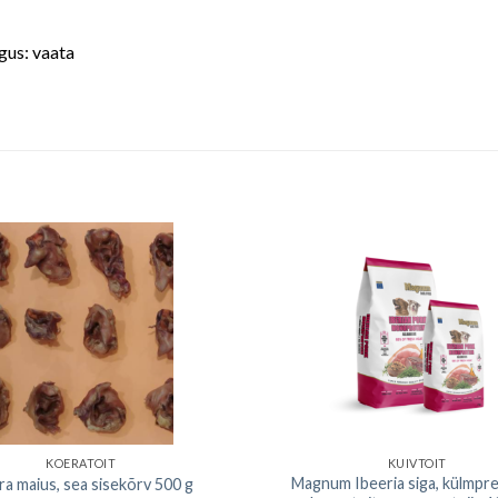
ogus: vaata
KOERATOIT
KUIVTOIT
Magnum Ibeeria siga, külmpr
a maius, sea sisekõrv 500 g