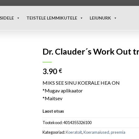
SIDELE
TEISTELE LEMMIKUTELE
LEIUNURK
Dr. Clauder´s Work Out t
3.90
€
MIKS SEE SINU KOERALE HEA ON
*Mugav aplikaator
*Maitsev
Laost otsas
Tootekood:
4014355326100
Kategooriad:
Koeratoit
,
Koeramaiused, preemia