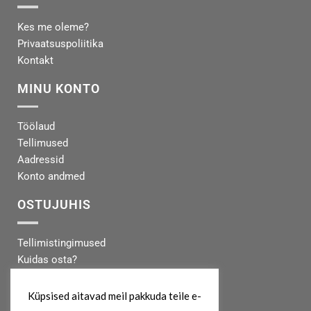
Kes me oleme?
Privaatsuspoliitika
Kontakt
MINU KONTO
Töölaud
Tellimused
Aadressid
Konto andmed
OSTUJUHIS
Tellimistingimused
Kuidas osta?
Makseinfo
Tarneinfo
Küpsised aitavad meil pakkuda teile e-