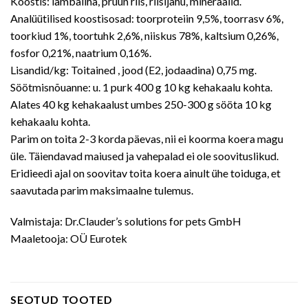
Koostis: lambaliha, pruun riis, riisijahu, mineraalid.
Analüütilised koostisosad: toorproteiin 9,5%, toorrasv 6%,
toorkiud 1%, toortuhk 2,6%, niiskus 78%, kaltsium 0,26%,
fosfor 0,21%, naatrium 0,16%.
Lisandid/kg: Toitained , jood (E2, jodaadina) 0,75 mg.
Söötmisnõuanne: u. 1 purk 400 g 10 kg kehakaalu kohta.
Alates 40 kg kehakaalust umbes 250-300 g sööta 10 kg
kehakaalu kohta.
Parim on toita 2-3 korda päevas, nii ei koorma koera magu
üle. Täiendavad maiused ja vahepalad ei ole soovituslikud.
Eridieedi ajal on soovitav toita koera ainult ühe toiduga, et
saavutada parim maksimaalne tulemus.
Valmistaja: Dr.Clauder’s solutions for pets GmbH
Maaletooja: OÜ Eurotek
SEOTUD TOOTED