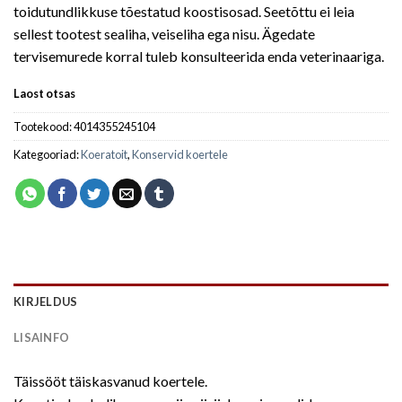
toidutundlikkuse tõestatud koostisosad. Seetõttu ei leia
sellest tootest sealiha, veiseliha ega nisu. Ägedate
tervisemurede korral tuleb konsulteerida enda veterinaariga.
Laost otsas
Tootekood:
4014355245104
Kategooriad:
Koeratoit
,
Konservid koertele
KIRJELDUS
LISAINFO
Täissööt täiskasvanud koertele.