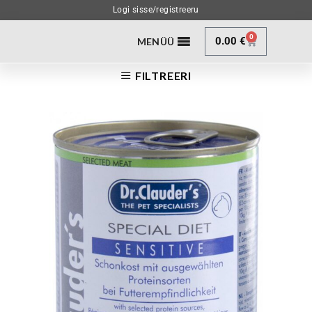
Logi sisse/registreeru
0
0.00
€
MENÜÜ
FILTREERI