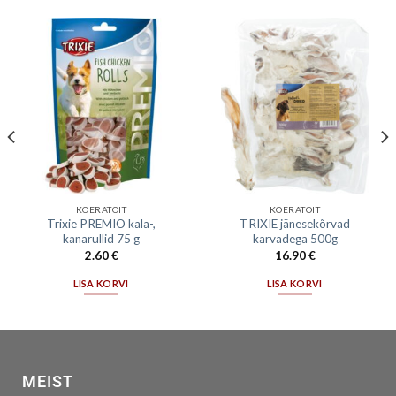
KOERATOIT
KOERATOIT
Trixie PREMIO kala-,
TRIXIE jänesekõrvad
kanarullid 75 g
karvadega 500g
2.60
€
16.90
€
LISA KORVI
LISA KORVI
MEIST