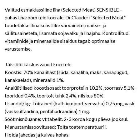
Valitud esmaklassiline liha (Selected Meat) SENSIBLE –
puhas liharõõm teie koerale. Dr.Clauderi “Selected Meat”
toodetakse ilma kunstlike värvainete, maitse- ja
säilitusaineteta, lisamata sojavalku ja lihajahu. Kontrollitud
vitamiinide ja mineraalide sisaldus tagab optimaalse
varustamise.
Täissööt täiskasvanud koertele.
Koostis: 70% kanalihast (süda, kanaliha, maks, kanapugud,
kanakaelad), mineraalid 1%.
Analüütilised koostisosad: toorproteiin 10,2%, toorrasv 5,1%,
toorkiud 0,4%, toortoit tuhk 2,4%, niiskus 80%.
Lisandid/kg: Toitained (kaltsiumjood, veevaba) 0,75 mg, vask
(vasksulfaadina, pentahüdraadina) 1 mg.
Söötmisnõuanne: vt tabelit. 2-3 korda kogu päeva jooksul.
Manustamissoovitused: Toita toatemperatuuril.
Hoida jahedas ja kuivas kohas.