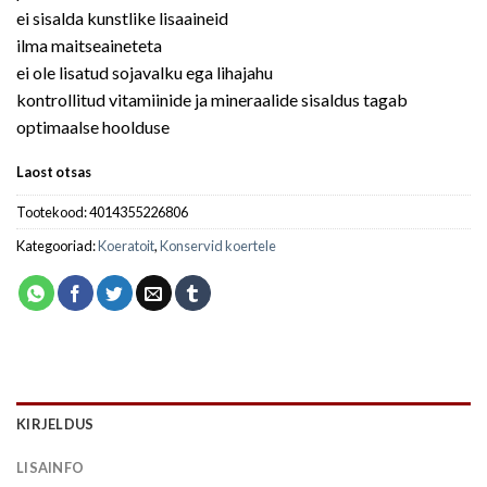
ei sisalda kunstlike lisaaineid
ilma maitseaineteta
ei ole lisatud sojavalku ega lihajahu
kontrollitud vitamiinide ja mineraalide sisaldus tagab
optimaalse hoolduse
Laost otsas
Tootekood:
4014355226806
Kategooriad:
Koeratoit
,
Konservid koertele
KIRJELDUS
LISAINFO