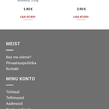
lihaviilud 100g
1.40
€
3.90
€
LISA KORVI
LISA KORVI
MEIST
Kes me oleme?
Privaatsuspoliitika
Kontakt
MINU KONTO
Töölaud
Tellimused
Aadressid