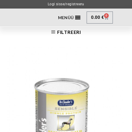
Logi sisse/registreeru
0
0.00
€
MENÜÜ
FILTREERI