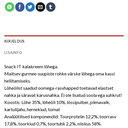
KIRJELDUS
LISAINFO
Snack IT kalakreem lõhega.
Maitsev gurmee-suupiste rohke värske lõhega oma kassi
hellitamiseks.
Lõheõlist saadud oomega-rasvhapped toetavad elastset
nahka ja säravat karusnahka. Ei ole lisatud soola ega suhkrut!
Koostis: Lõhe 35%, lõheõli 10%, lõssipulber, piimavalk,
kartulijahu, hernekiud, tomat
Analüütilised komponendid: Toorproteiin 12,2%, toorrasv
17,8%, toorkiud 0,7%, toortuhk 2,2%, niiskus 58%.