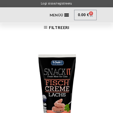
Logi sisse/registreeru
0
0.00
€
MENÜÜ
FILTREERI