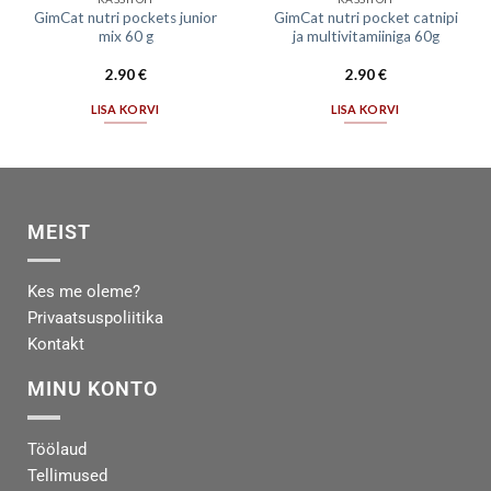
GimCat nutri pockets junior
GimCat nutri pocket catnipi
mix 60 g
ja multivitamiiniga 60g
2.90
€
2.90
€
LISA KORVI
LISA KORVI
MEIST
Kes me oleme?
Privaatsuspoliitika
Kontakt
MINU KONTO
Töölaud
Tellimused