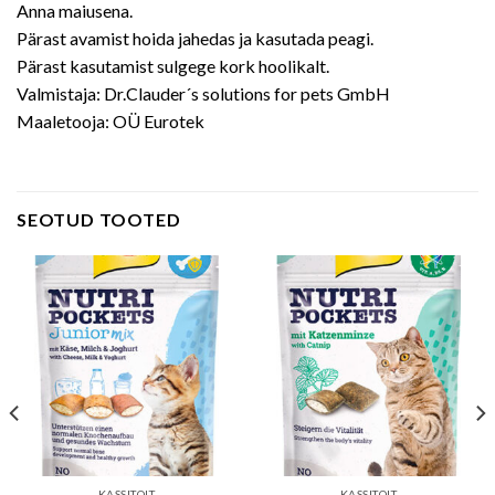
Anna maiusena.
Pärast avamist hoida jahedas ja kasutada peagi.
Pärast kasutamist sulgege kork hoolikalt.
Valmistaja: Dr.Clauder´s solutions for pets GmbH
Maaletooja: OÜ Eurotek
SEOTUD TOOTED
KASSITOIT
KASSITOIT