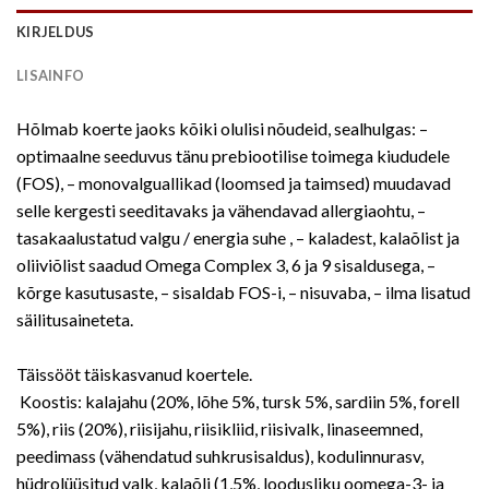
KIRJELDUS
LISAINFO
Hõlmab koerte jaoks kõiki olulisi nõudeid, sealhulgas: –
optimaalne seeduvus tänu prebiootilise toimega kiududele
(FOS), – monovalguallikad (loomsed ja taimsed) muudavad
selle kergesti seeditavaks ja vähendavad allergiaohtu, –
tasakaalustatud valgu / energia suhe , – kaladest, kalaõlist ja
oliiviõlist saadud Omega Complex 3, 6 ja 9 sisaldusega, –
kõrge kasutusaste, – sisaldab FOS-i, – nisuvaba, – ilma lisatud
säilitusaineteta.
Täissööt täiskasvanud koertele.
Koostis: kalajahu (20%, lõhe 5%, tursk 5%, sardiin 5%, forell
5%), riis (20%), riisijahu, riisikliid, riisivalk, linaseemned,
peedimass (vähendatud suhkrusisaldus), kodulinnurasv,
hüdrolüüsitud valk, kalaõli (1,5%, loodusliku oomega-3- ja