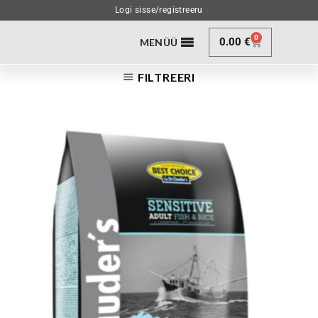
Logi sisse/registreeru
0
0.00
€
MENÜÜ
FILTREERI