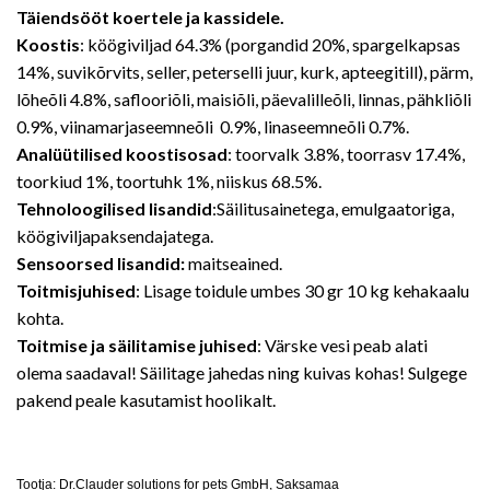
Täiendsööt koertele ja kassidele.
Koostis
: köögiviljad 64.3% (porgandid 20%, spargelkapsas
14%, suvikõrvits, seller, peterselli juur, kurk, apteegitill), pärm,
lõheõli 4.8%, saflooriõli, maisiõli, päevalilleõli, linnas, pähkliõli
0.9%, viinamarjaseemneõli 0.9%, linaseemneõli 0.7%.
Analüütilised koostisosad
: toorvalk 3.8%, toorrasv 17.4%,
toorkiud 1%, toortuhk 1%, niiskus 68.5%.
Tehnoloogilised lisandid
:Säilitusainetega, emulgaatoriga,
köögiviljapaksendajatega.
Sensoorsed lisandid:
maitseained.
Toitmisjuhised
: Lisage toidule umbes 30 gr 10 kg kehakaalu
kohta.
Toitmise ja säilitamise juhised
: Värske vesi peab alati
olema saadaval! Säilitage jahedas ning kuivas kohas! Sulgege
pakend peale kasutamist hoolikalt.
Tootja: Dr.Clauder solutions for pets GmbH, Saksamaa