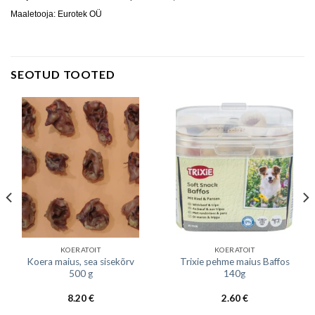
Maaletooja: Eurotek OÜ
SEOTUD TOOTED
KOERATOIT
KOERATOIT
Koera maius, sea sisekõrv
Trixie pehme maius Baffos
500 g
140g
8.20
€
2.60
€