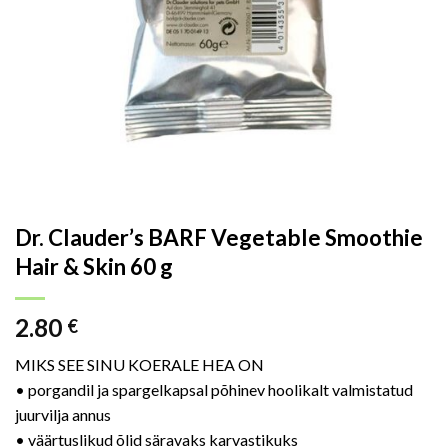
Dr. Clauder’s BARF Vegetable Smoothie
Hair & Skin 60 g
2.80
€
MIKS SEE SINU KOERALE HEA ON
• porgandil ja spargelkapsal põhinev hoolikalt valmistatud
juurvilja annus
• väärtuslikud õlid säravaks karvastikuks