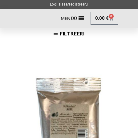
Logi sisse/registreeru
0
0.00
€
MENÜÜ
FILTREERI