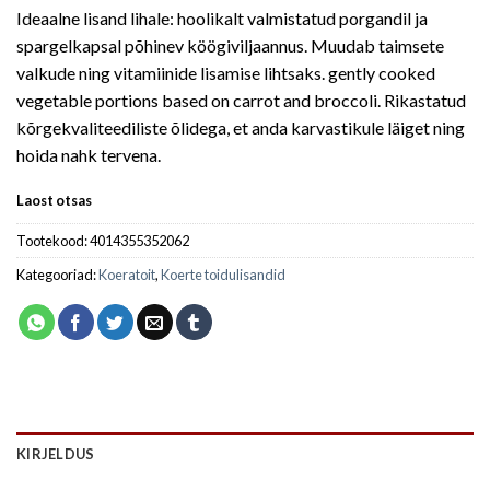
Ideaalne lisand lihale: hoolikalt valmistatud porgandil ja
spargelkapsal põhinev köögiviljaannus. Muudab taimsete
valkude ning vitamiinide lisamise lihtsaks. gently cooked
vegetable portions based on carrot and broccoli. Rikastatud
kõrgekvaliteediliste õlidega, et anda karvastikule läiget ning
hoida nahk tervena.
Laost otsas
Tootekood:
4014355352062
Kategooriad:
Koeratoit
,
Koerte toidulisandid
KIRJELDUS