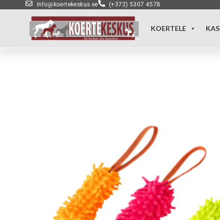
info@koertekeskus.ee
(+372) 5307 4578
KOERTELE
KAS