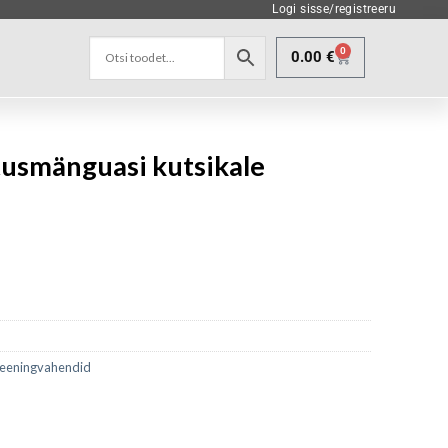
Logi sisse/registreeru
0
0.00
€
tusmänguasi kutsikale
eeningvahendid