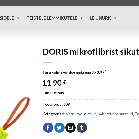
SIDELE
TEISTELE LEMMIKUTELE
LEIUNURK
DORIS mikrofiibrist siku
€
Tasu kolme võrdse maksena 3 x
3.97
11.90
€
Laost otsas
Tootekood:
109
Kategooriad:
Varrukad, nutsud, nahast tirimisnutsud
,
Tr