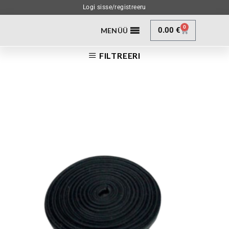
Logi sisse/registreeru
0
0.00
€
MENÜÜ
FILTREERI