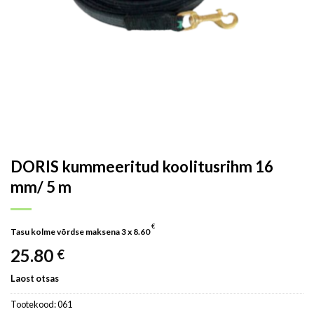
DORIS kummeeritud koolitusrihm 16
mm/ 5 m
€
Tasu kolme võrdse maksena 3 x
8.60
25.80
€
Laost otsas
Tootekood:
061