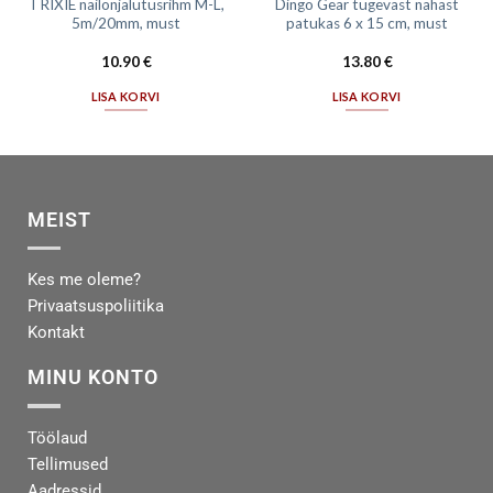
TRIXIE nailonjalutusrihm M-L,
Dingo Gear tugevast nahast
5m/20mm, must
patukas 6 x 15 cm, must
10.90
€
13.80
€
LISA KORVI
LISA KORVI
MEIST
Kes me oleme?
Privaatsuspoliitika
Kontakt
MINU KONTO
Töölaud
Tellimused
Aadressid