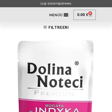
Logi sisse/registreeru
0
0.00
€
MENÜÜ
FILTREERI