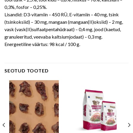
0,3%, fosfor – 0,25%.
Lisandid: D3-vitamiin – 450 RÜ, E-vitamiin – 40 mg, tsink
(tsinkoksiid) – 30 mg, mangaan (mangaan(II)oksiid) – 2 mg,
vask (vask(II)sulfaatpentahüdraat) – 0,4 mg, jood (kaetud,
granuleeritud, veevaba kaltsiumjodaat) – 0,3 mg.
Energeetiline väärtus: 98 kcal / 100 g.
SEOTUD TOOTED