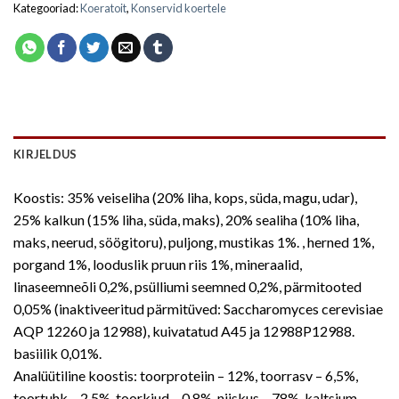
Kategooriad:
Koeratoit
,
Konservid koertele
KIRJELDUS
Koostis: 35% veiseliha (20% liha, kops, süda, magu, udar),
25% kalkun (15% liha, süda, maks), 20% sealiha (10% liha,
maks, neerud, söögitoru), puljong, mustikas 1%. , herned 1%,
porgand 1%, looduslik pruun riis 1%, mineraalid,
linaseemneõli 0,2%, psülliumi seemned 0,2%, pärmitooted
0,05% (inaktiveeritud pärmitüved: Saccharomyces cerevisiae
AQP 12260 ja 12988), kuivatatud A45 ja 12988P12988.
basiilik 0,01%.
Analüütiline koostis: toorproteiin – 12%, toorrasv – 6,5%,
toortuhk – 2,5%, toorkiud – 0,8%, niiskus – 78%, kaltsium –