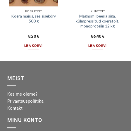
KOERATOIT
KUIVTOIT
Koera maius, sea sisekõrv
Magnum Ibeeria siga,
500 g
külmpressitud koeratoit,
monoproteiin 12 kg
8.20
€
86.40
€
LISA KORVI
LISA KORVI
MEIST
Kes me oleme?
Privaatsuspoliitika
Kontakt
MINU KONTO