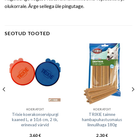
olukorrale. Ärge sellega üle pingutage.
SEOTUD TOOTED
KOERATOIT
KOERATOIT
Trixie koerakonservipurgi
TRIXIE taimne
kaaned L, ø 10,6 cm, 2 tk,
hambapuhastusmaius
erinevad värvid
linnulihaga 180g
3.60
€
2.30
€