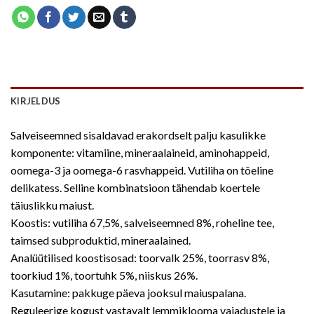
KIRJELDUS
Salveiseemned sisaldavad erakordselt palju kasulikke
komponente: vitamiine, mineraalaineid, aminohappeid,
oomega-3 ja oomega-6 rasvhappeid. Vutiliha on tõeline
delikatess. Selline kombinatsioon tähendab koertele
täiuslikku maiust.
Koostis: vutiliha 67,5%, salveiseemned 8%, roheline tee,
taimsed subproduktid, mineraalained.
Analüütilised koostisosad: toorvalk 25%, toorrasv 8%,
toorkiud 1%, toortuhk 5%, niiskus 26%.
Kasutamine: pakkuge päeva jooksul maiuspalana.
Reguleerige kogust vastavalt lemmiklooma vajadustele ja