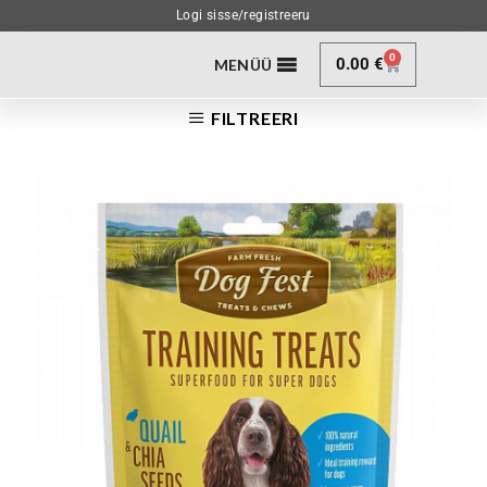
Logi sisse/registreeru
0
0.00
€
MENÜÜ
FILTREERI