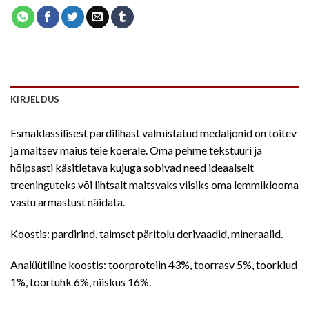
KIRJELDUS
Esmaklassilisest pardilihast valmistatud medaljonid on toitev
ja maitsev maius teie koerale. Oma pehme tekstuuri ja
hõlpsasti käsitletava kujuga sobivad need ideaalselt
treeninguteks või lihtsalt maitsvaks viisiks oma lemmiklooma
vastu armastust näidata.
Koostis: pardirind, taimset päritolu derivaadid, mineraalid.
Analüütiline koostis: toorproteiin 43%, toorrasv 5%, toorkiud
1%, toortuhk 6%, niiskus 16%.