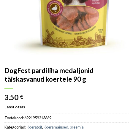
DogFest pardiliha medaljonid
täiskasvanud koertele 90 g
3.50
€
Laost otsas
Tootekood:
6921959213669
Kategooriad:
Koeratoit
,
Koeramaiused, preemia