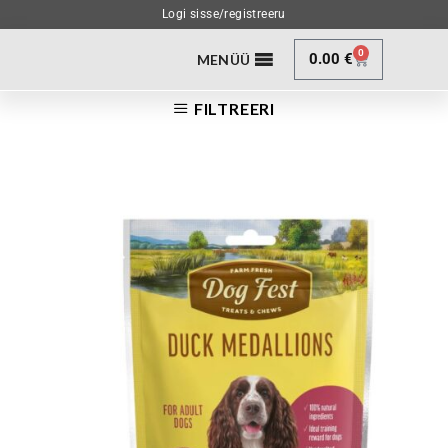
Logi sisse/registreeru
0
0.00
€
MENÜÜ
FILTREERI