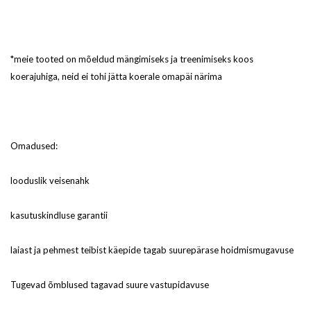
*meie tooted on mõeldud mängimiseks ja treenimiseks koos
koerajuhiga, neid ei tohi jätta koerale omapäi närima
Omadused:
looduslik veisenahk
kasutuskindluse garantii
laiast ja pehmest teibist käepide tagab suurepärase hoidmismugavuse
Tugevad õmblused tagavad suure vastupidavuse