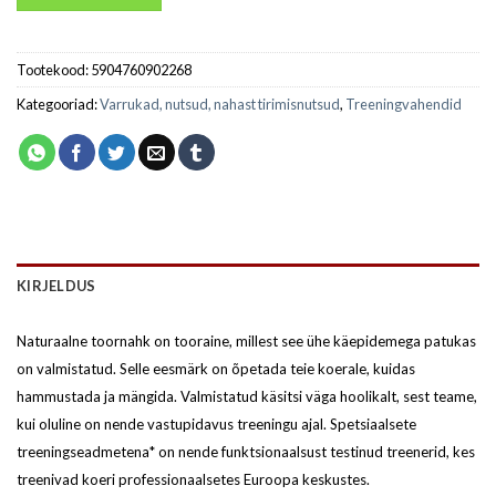
Tootekood:
5904760902268
Kategooriad:
Varrukad, nutsud, nahast tirimisnutsud
,
Treeningvahendid
KIRJELDUS
Naturaalne toornahk on tooraine, millest see ühe käepidemega patukas
on valmistatud. Selle eesmärk on õpetada teie koerale, kuidas
hammustada ja mängida. Valmistatud käsitsi väga hoolikalt, sest teame,
kui oluline on nende vastupidavus treeningu ajal. Spetsiaalsete
treeningseadmetena* on nende funktsionaalsust testinud treenerid, kes
treenivad koeri professionaalsetes Euroopa keskustes.