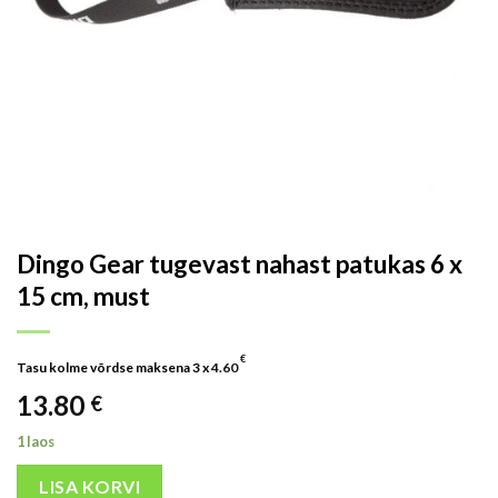
Dingo Gear tugevast nahast patukas 6 x
15 cm, must
€
Tasu kolme võrdse maksena 3 x
4.60
13.80
€
1 laos
LISA KORVI