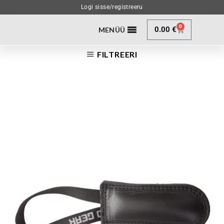
Logi sisse/registreeru
0
0.00
€
MENÜÜ
FILTREERI