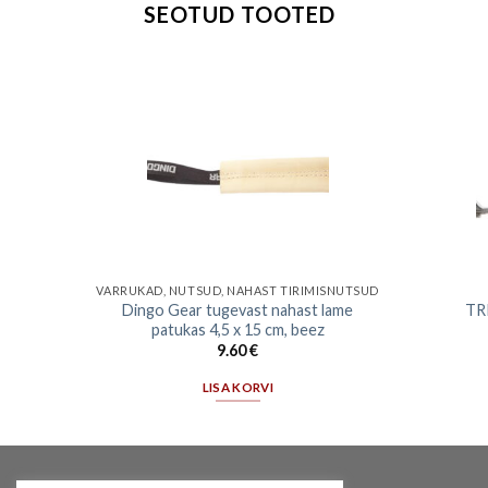
SEOTUD TOOTED
VARRUKAD, NUTSUD, NAHAST TIRIMISNUTSUD
Dingo Gear tugevast nahast lame
TRI
a
patukas 4,5 x 15 cm, beez
9.60
€
LISA KORVI