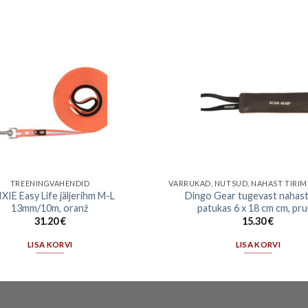
TREENINGVAHENDID
VARRUKAD, NUTSUD, NAHAST TIRI
XIE Easy Life jäljerihm M-L
Dingo Gear tugevast nahast
13mm/10m, oranž
patukas 6 x 18 cm cm, pr
31.20
€
15.30
€
LISA KORVI
LISA KORVI