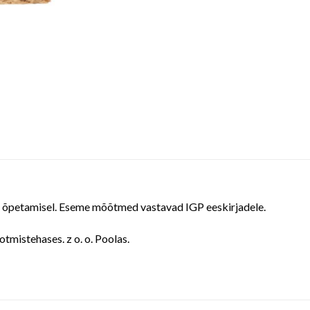
te õpetamisel. Eseme mõõtmed vastavad IGP eeskirjadele.
tmistehases. z o. o. Poolas.