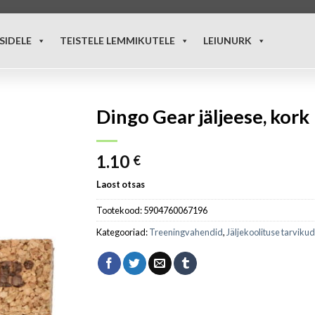
SIDELE
TEISTELE LEMMIKUTELE
LEIUNURK
Dingo Gear jäljeese, kork
1.10
€
Laost otsas
Tootekood:
5904760067196
Kategooriad:
Treeningvahendid
,
Jäljekoolituse tarviku