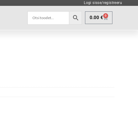
Logi sisse/registreeru
0
0.00
€
d