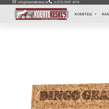
info@koertekeskus.ee
(+372) 5307 4578
KOERTELE
KAS