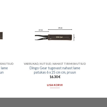
MISNUTSUD
VARRUKAD, NUTSUD, NAHAST TIRIMISNUTSUD
 lame
Dingo Gear tugevast nahast lame
uun
patukas 6 x 25 cm cm, pruun
16.30
€
LISA KORVI