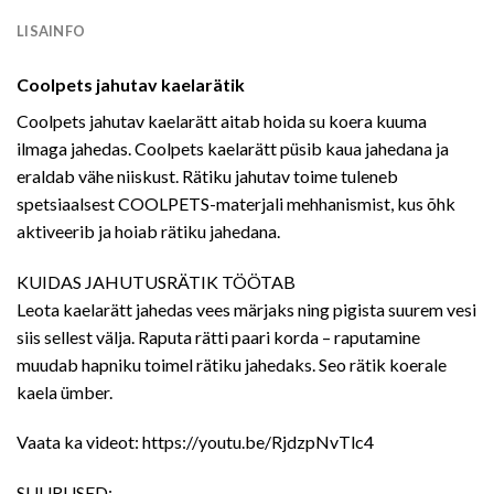
LISAINFO
Coolpets jahutav kaelarätik
Coolpets jahutav kaelarätt aitab hoida su koera kuuma
ilmaga jahedas. Coolpets kaelarätt püsib kaua jahedana ja
eraldab vähe niiskust. Rätiku jahutav toime tuleneb
spetsiaalsest COOLPETS-materjali mehhanismist, kus õhk
aktiveerib ja hoiab rätiku jahedana.
KUIDAS JAHUTUSRÄTIK TÖÖTAB
Leota kaelarätt jahedas vees märjaks ning pigista suurem vesi
siis sellest välja. Raputa rätti paari korda – raputamine
muudab hapniku toimel rätiku jahedaks. Seo rätik koerale
kaela ümber.
Vaata ka videot: https://youtu.be/RjdzpNvTlc4
SUURUSED: