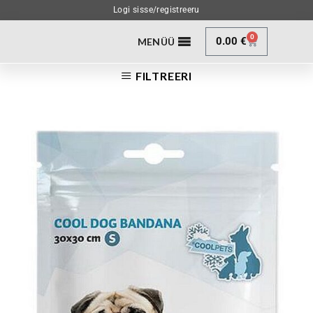
Logi sisse/registreeru
0
0.00
€
MENÜÜ
FILTREERI