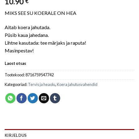
10.90
€
MIKS SEE SU KOERALE ON HEA
Aitab koera jahutada.
Püsib kaua jahedana.
Lihtne kasutada: tee märjaks ja raputa!
Masinpestav!
Laost otsas
Tootekood:
8716759547742
Kategooriad:
Tervis ja heaolu
,
Koera jahutusvahendid
KIRJELDUS