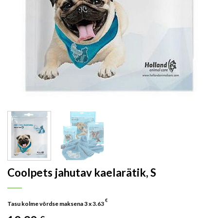
Coolpets jahutav kaelarätik, S
€
Tasu kolme võrdse maksena 3 x
3.63