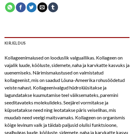
KIRJELDUS
Kollageenimaiused on looduslik valguallikas. Kollageen on
vajalik luude, kõõluste, sidemete, naha ja karvkatte kasvuks ja
uuenemiseks. Närimismaiustused on valmistatud
kollageenist, mis on saadud Lõuna-Ameerika rohusöödetud
veiste nahast. Kollageenivalgud hüdrolüüsitakse ja
lagundatakse kuumutamise teel väiksemateks, paremini
seeditavateks molekulideks. Seejärel vormitakse ja
küpsetatakse need ning leotatakse päris veiselihas, mis
muudab need veelgi maitsvamaks. Kollageen on organismis
kõige levinum valk ja täidab paljusid olulisi funktsioone,
sealhulgas luude, kõõluste, sidemete, naha ja karvkatte kasvu