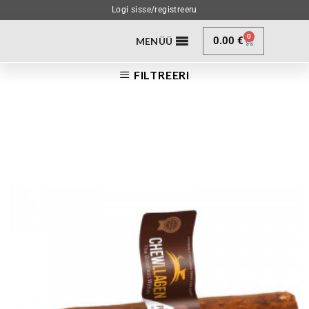
Logi sisse/registreeru
0
0.00
€
MENÜÜ
FILTREERI