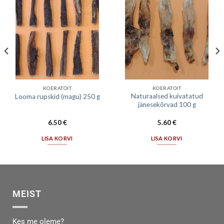
KOERATOIT
KOERATOIT
Naturaalsed kuivatatud
Looma rupskid (magu) 250 g
jänesekõrvad 100 g
6.50
€
5.60
€
LISA KORVI
LISA KORVI
MEIST
Kes me oleme?