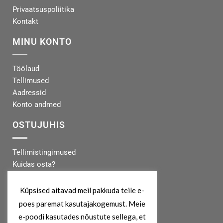
Privaatsuspoliitika
Kontakt
MINU KONTO
Töölaud
Tellimused
Aadressid
Konto andmed
OSTUJUHIS
Tellimistingimused
Kuidas osta?
Makseinfo
Tarneinfo
Küpsised aitavad meil pakkuda teile e-
poes paremat kasutajakogemust. Meie
MEIST
e-poodi kasutades nõustute sellega, et