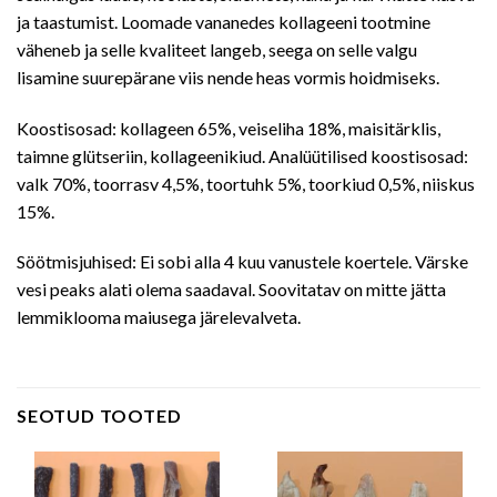
ja taastumist. Loomade vananedes kollageeni tootmine
väheneb ja selle kvaliteet langeb, seega on selle valgu
lisamine suurepärane viis nende heas vormis hoidmiseks.
Koostisosad: kollageen 65%, veiseliha 18%, maisitärklis,
taimne glütseriin, kollageenikiud. Analüütilised koostisosad:
valk 70%, toorrasv 4,5%, toortuhk 5%, toorkiud 0,5%, niiskus
15%.
Söötmisjuhised: Ei sobi alla 4 kuu vanustele koertele. Värske
vesi peaks alati olema saadaval. Soovitatav on mitte jätta
lemmiklooma maiusega järelevalveta.
SEOTUD TOOTED