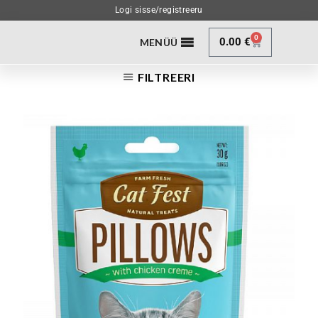
Logi sisse/registreeru
0
0.00
€
MENÜÜ
FILTREERI