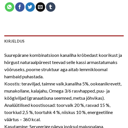
KIRJELDUS
Suurepärane kombinatsioon kanaliha krõbedast koorikust ja
hõrgust naturaalpüreest teevad selle kassi armastatumaks
võõruseks, poorne struktuur aga aitab lemmikloomal
hambaid puhastada.
Koostis: teraviljad, taimne valk,kanaliha 5%, ookeanikrevett,
munakollane, kalajahu, Omega 3/6 rasvhapped, puu- ja
köögiviljad (granaatõuna seemned, metsa jõhvikas).
Analüütilised koostisosad: toorvalk 20 %, rasvad 15 %,
toorkiud 2,5 %, toortuhk 4 %, niiskus 10 %, energeetiline
väärtus – 360 kcal.
Kasutamine: Serveerige päeva jooksul maiuspalana.