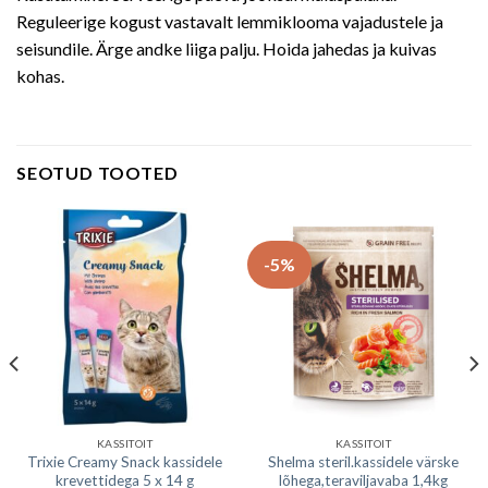
Reguleerige kogust vastavalt lemmiklooma vajadustele ja
seisundile. Ärge andke liiga palju. Hoida jahedas ja kuivas
kohas.
SEOTUD TOOTED
-5%
KASSITOIT
KASSITOIT
Trixie Creamy Snack kassidele
Shelma steril.kassidele värske
krevettidega 5 x 14 g
lõhega,teraviljavaba 1,4kg