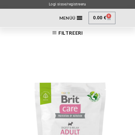
Logi sisse/registreeru
0
0.00
€
MENÜÜ
FILTREERI