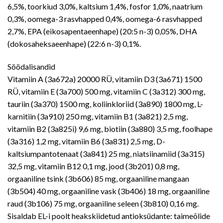
6,5%, toorkiud 3,0%, kaltsium 1,4%, fosfor 1,0%, naatrium
0,3%, oomega-3 rasvhapped 0,4%, oomega-6 rasvhapped
2,7%, EPA (eikosapentaeenhape) (20:5 n-3) 0,05%, DHA
(dokosaheksaeenhape) (22:6 n-3) 0,1%.
Söödalisandid
Vitamiin A (3a672a) 20000 RÜ, vitamiin D3 (3a671) 1500
RÜ, vitamiin E (3a700) 500 mg, vitamiin C (3a312) 300 mg,
tauriin (3a370) 1500 mg, koliinkloriid (3a890) 1800 mg, L-
karnitiin (3a910) 250 mg, vitamiin B1 (3a821) 2,5 mg,
vitamiin B2 (3a825i) 9,6 mg, biotiin (3a880) 3,5 mg, foolhape
(3a316) 1,2 mg, vitamiin B6 (3a831) 2,5 mg, D-
kaltsiumpantotenaat (3a841) 25 mg, niatsiinamiid (3a315)
32,5 mg, vitamiin B12 0,1 mg, jood (3b201) 0,8 mg,
orgaaniline tsink (3b606) 85 mg, orgaaniline mangaan
(3b504) 40 mg, orgaaniline vask (3b406) 18 mg, orgaaniline
raud (3b106) 75 mg, orgaaniline seleen (3b810) 0,16 mg.
Sisaldab EL-i poolt heakskiidetud antioksüdante: taimeõlide