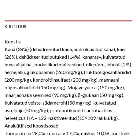
KIRJELDUS
Koostis
Kana (38%) (dehüdreeritud kana, hüdrolüüsitud kana), kaer
(26%), dehüdreeritud putukad (14%), kanarasv, kuivatatud
õuna viljaliha, looduslikud maitseained, õllepärm, lõheõli (2%),
hernejahu, glükoosamiin (260 mg/kg), fruktooligosahhariidid
(200 mg/kg), kondroitiinsulfaat (200 mg/kg), mannaani
oligosahhariidid (150 mg/kg), Mojave yucca (150 mg/kg),
maarjaohaka seemned (90 mg/kg), β-glükaan (50 mg/kg),
kuivatatud veiste-südamerohi (50 mg/kg), kuivatatud
astelpaju (50 mg/kg), probiootikumid Lactobacillus
helveticus HA – 122 inaktiveeritud (15×109 rakku/kg).
Analüütilised koostisosad
Toorproteiin 28,0%, toorrasv 17,0%, niiskus 10,0%, toortuhk