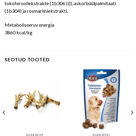
tokoferooliekstrakte (1b306 (i)), askorbüülpalmitaati
(1b304) ja rosmariiniekstrakti.
Metaboliseeruv energia
3860 kcal/kg
SEOTUD TOOTED
KOERATOIT
KOERATOIT