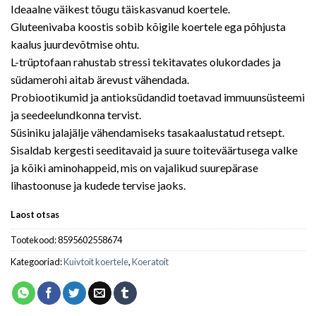
Ideaalne väikest tõugu täiskasvanud koertele.
Gluteenivaba koostis sobib kõigile koertele ega põhjusta
kaalus juurdevõtmise ohtu.
L-trüptofaan rahustab stressi tekitavates olukordades ja
südamerohi aitab ärevust vähendada.
Probiootikumid ja antioksüdandid toetavad immuunsüsteemi
ja seedeelundkonna tervist.
Süsiniku jalajälje vähendamiseks tasakaalustatud retsept.
Sisaldab kergesti seeditavaid ja suure toiteväärtusega valke
ja kõiki aminohappeid, mis on vajalikud suurepärase
lihastoonuse ja kudede tervise jaoks.
Laost otsas
Tootekood:
8595602558674
Kategooriad:
Kuivtoit koertele
,
Koeratoit