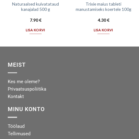
Naturaalsed kuivatataud
Trixie maius tableti
kanajalad 500 g
manustamiseks koertele 100g
7.90
€
4.30
€
LISA KORVI
LISA KORVI
MEIST
Kes me oleme?
Privaatsuspoliitika
Kontakt
MINU KONTO
Töölaud
Tellimused