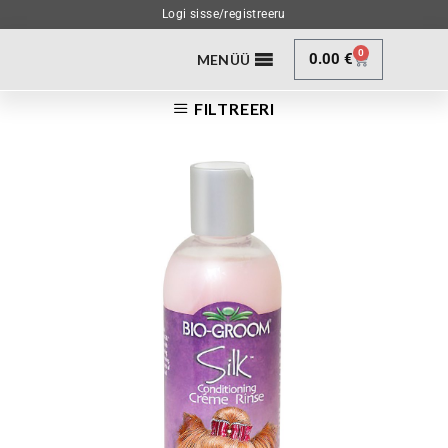
Logi sisse/registreeru
0
0.00
€
MENÜÜ
FILTREERI