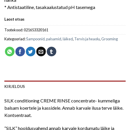
* Antistaatiline, tasakaalustatud pH tasemega
Laost otsas
Tootekood:
021653320161
Kategooriad:
Šampoonid, palsamid, läiked
,
Tervis ja heaolu
,
Grooming
KIRJELDUS
SILK conditioning CREME RINSE concentrate- kummeliga
balsam koertele ja kassidele. Annab karvale ilusa terve läike.
Kontsentraat.
“SILK” hooldusvahend annab karvale kordumatu läike ja