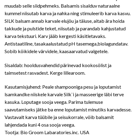
muudab selle siidpehmeks. Balsamis sisalduv naturaalne
kummel niisutab karva ja nahka ning stimuleerib karva kasvu.
SILK balsam annab karvale elujõu ja täiuse, aitab ära hoida
takkude ja pulstide teket, niisutab ja parandab kahjustatud
karva tekstuuri. Karv jääb kergesti käsitletavaks.
Antistaatiline, tasakaalustatud pH tasemega,biolagundatav.
Sobib kõikidele värvidele, kaasaarvatud valgetele.
Sisaldab: hooldusvahendid pärinevad kookosõlist ja
taimsetest rasvadest. Kerge lillearoom.
Kasutamisjuhend: Peale shampooniga pesu ja loputamist
lsamkandke niiskele karvale Silk`i ja masseerige läbi terve
kasuka. Loputage sooja veega. Parima tulemuse
saavutamiseks jätke ba enne loputamist minutiks karvadesse.
Vastavalt karva tüübile ja seisukorrale, võib balsamit
lahjendada kuni 4 osa sooja veega.
Tootja: Bio Groom Labaratories.inc. USA