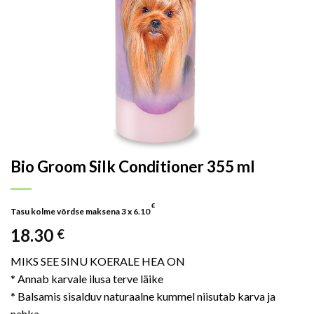
Bio Groom Silk Conditioner 355 ml
€
Tasu kolme võrdse maksena 3 x
6.10
18.30
€
MIKS SEE SINU KOERALE HEA ON
* Annab karvale ilusa terve läike
* Balsamis sisalduv naturaalne kummel niisutab karva ja
nahka