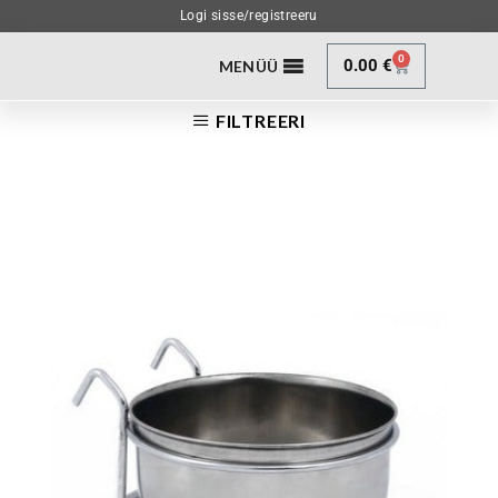
Logi sisse/registreeru
0
0.00
€
MENÜÜ
FILTREERI