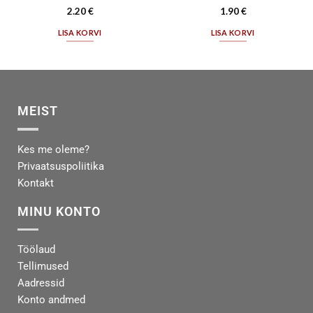
2.20
€
1.90
€
LISA KORVI
LISA KORVI
MEIST
Kes me oleme?
Privaatsuspoliitika
Kontakt
MINU KONTO
Töölaud
Tellimused
Aadressid
Konto andmed