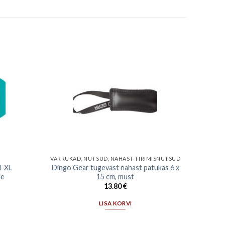
VARRUKAD, NUTSUD, NAHAST TIRIMISNUTSUD
M-XL
Dingo Gear tugevast nahast patukas 6 x
ne
15 cm, must
13.80
€
LISA KORVI