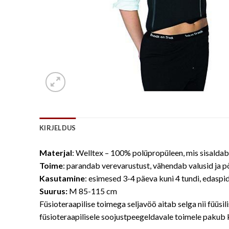
KIRJELDUS
Materjal
: Welltex – 100% polüpropüleen, mis sisaldab
Toime
: parandab verevarustust, vähendab valusid ja p
Kasutamine
: esimesed 3-4 päeva kuni 4 tundi, edaspi
Suurus:
M 85-115 cm
Füsioteraapilise toimega seljavöö aitab selga nii füüsi
füsioteraapilisele soojustpeegeldavale toimele pakub ka