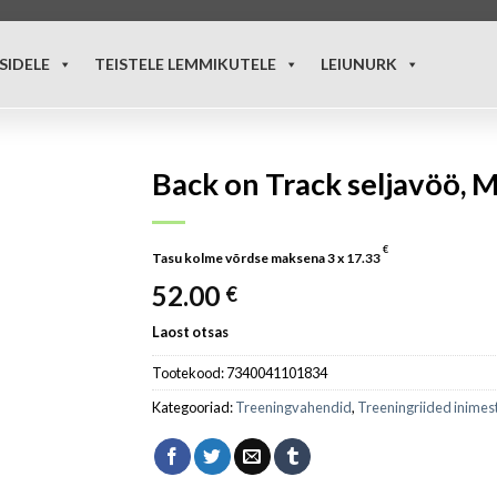
SIDELE
TEISTELE LEMMIKUTELE
LEIUNURK
Back on Track seljavöö, 
€
Tasu kolme võrdse maksena 3 x
17.33
52.00
€
Laost otsas
Tootekood:
7340041101834
Kategooriad:
Treeningvahendid
,
Treeningriided inimes