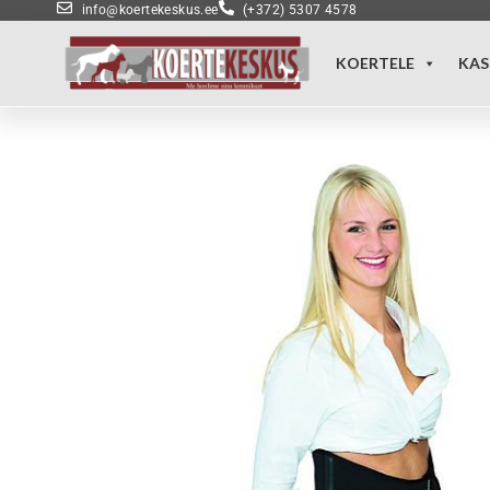
info@koertekeskus.ee
(+372) 5307 4578
KOERTELE
KAS