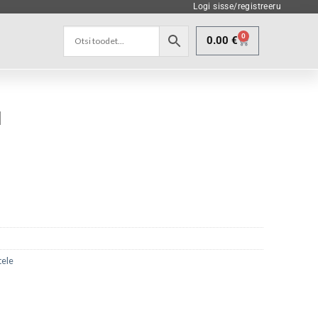
Logi sisse/registreeru
0
0.00
€
M
tele