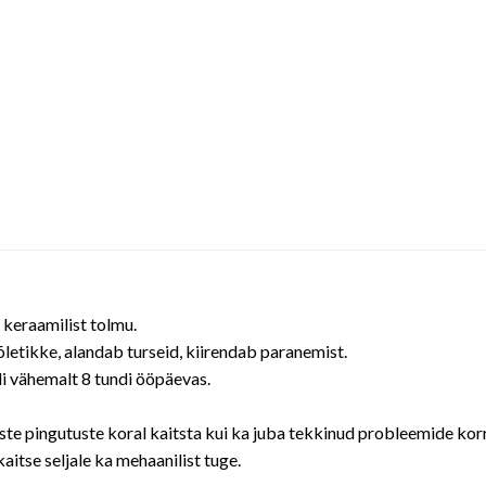
 keraamilist tolmu.
õletikke, alandab turseid, kiirendab paranemist.
di vähemalt 8 tundi ööpäevas.
liste pingutuste koral kaitsta kui ka juba tekkinud probleemide ko
itse seljale ka mehaanilist tuge.