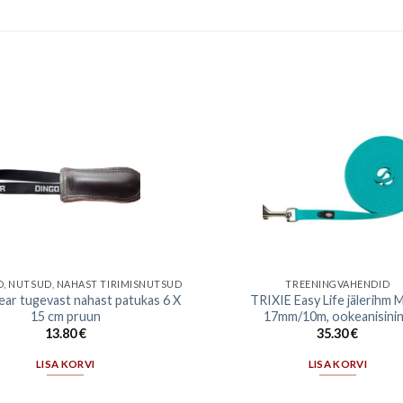
, NUTSUD, NAHAST TIRIMISNUTSUD
TREENINGVAHENDID
ar tugevast nahast patukas 6 X
TRIXIE Easy Life jälerihm 
15 cm pruun
17mm/10m, ookeanisini
13.80
€
35.30
€
LISA KORVI
LISA KORVI