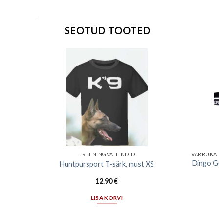
SEOTUD TOOTED
TREENINGVAHENDID
VARRUKAD
7mm/5m,
Dingo Ge
Huntpursport T-särk, must XS
12.90
€
LISA KORVI