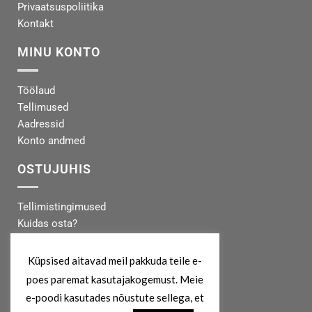
Privaatsuspoliitika
Kontakt
MINU KONTO
Töölaud
Tellimused
Aadressid
Konto andmed
OSTUJUHIS
Tellimistingimused
Kuidas osta?
Makseinfo
Tarneinfo
Küpsised aitavad meil pakkuda teile e-
poes paremat kasutajakogemust. Meie
MEIST
e-poodi kasutades nõustute sellega, et