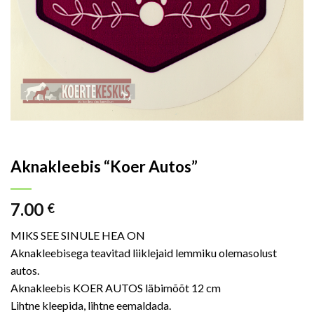
Aknakleebis “Koer Autos”
7.00
€
MIKS SEE SINULE HEA ON
Aknakleebisega teavitad liiklejaid lemmiku olemasolust
autos.
Aknakleebis KOER AUTOS läbimõõt 12 cm
Lihtne kleepida, lihtne eemaldada.