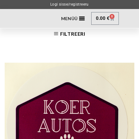
Logi sisse/registreeru
0
0.00
€
MENÜÜ
FILTREERI