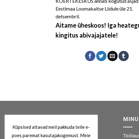
KOERTEKESKUS annab kogutud asjad
Eestimaa Loomakaitse Liidule üle 21.
detsembril.
Aitame üheskoos! Iga heateg
kingitus abivajajatele!
MEIST
MINU
Küpsised aitavad meil pakkuda teile e-
poes paremat kasutajakogemust. Meie
Kes me oleme?
Töölau