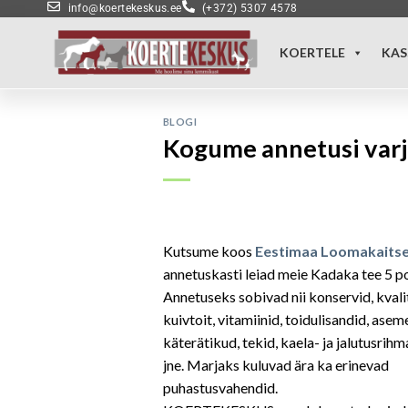
info@koertekeskus.ee
(+372) 5307 4578
KOERTELE
KAS
BLOGI
Kogume annetusi varj
Kutsume koos
Eestimaa Loomakaitse
annetuskasti leiad meie Kadaka tee 5 p
Annetuseks sobivad nii konservid, kval
kuivtoit, vitamiinid, toidulisandid, asem
käterätikud, tekid, kaela- ja jalutusrih
jne. Marjaks kuluvad ära ka erinevad
puhastusvahendid.