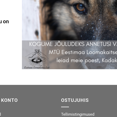
u on
 KONTO
OSTUJUHIS
d
Tellimistingimused