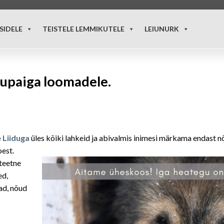
SIDELE
TEISTELE LEMMIKUTELE
LEIUNURK
upaiga loomadele.
 Liiduga
üles kõiki lahkeid ja abivalmis inimesi märkama endast
oest.
iteetne
ed,
mad, nõud