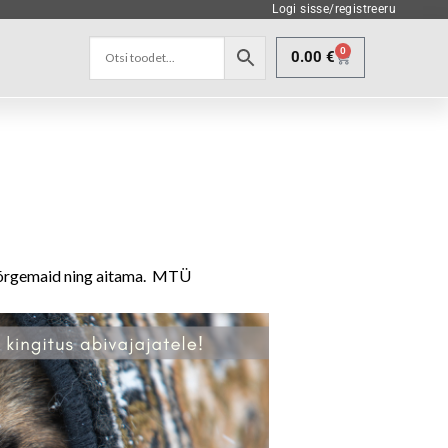
Logi sisse/registreeru
0
0.00
€
 nõrgemaid ning aitama. MTÜ