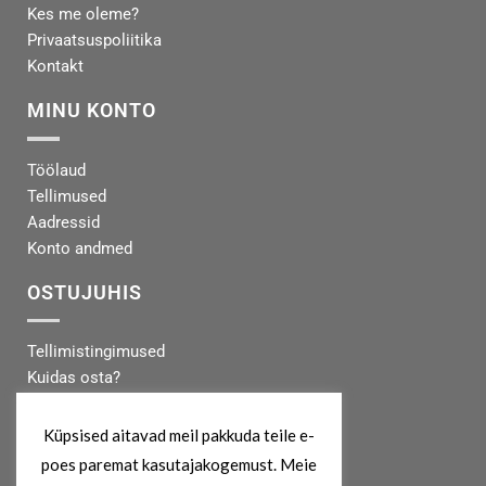
Kes me oleme?
Privaatsuspoliitika
Kontakt
MINU KONTO
Töölaud
Tellimused
Aadressid
Konto andmed
OSTUJUHIS
Tellimistingimused
Kuidas osta?
Makseinfo
Tarneinfo
Küpsised aitavad meil pakkuda teile e-
poes paremat kasutajakogemust. Meie
MEIST