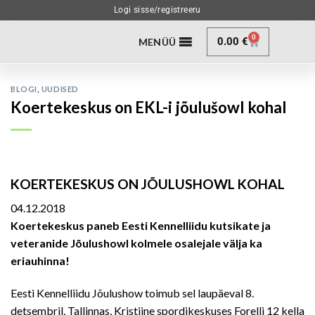
Logi sisse/registreeru
0
0.00
€
MENÜÜ
BLOGI
,
UUDISED
Koertekeskus on EKL-i jõulušowl kohal
KOERTEKESKUS ON JÕULUSHOWL KOHAL
04.12.2018
Koertekeskus paneb Eesti Kennelliidu kutsikate ja
veteranide Jõulushowl kolmele osalejale välja ka
eriauhinna!
Eesti Kennelliidu Jõulushow toimub sel laupäeval 8.
detsembril, Tallinnas, Kristiine spordikeskuses Forelli 12 kella