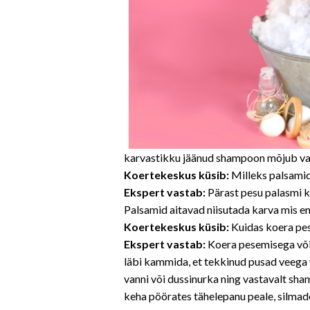
karvastikku jäänud shampoon mõjub vast
Koertekeskus küsib:
Milleks palsamid
Ekspert vastab:
Pärast pesu palasmi k
Palsamid aitavad niisutada karva mis e
Koertekeskus küsib:
Kuidas koera pest
Ekspert vastab:
Koera pesemisega võik
läbi kammida, et tekkinud pusad veega v
vanni või dussinurka ning vastavalt sh
keha pöörates tähelepanu peale, silmade