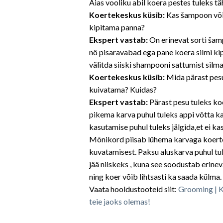
Aias vooliku abil koera pestes tuleks t
Koertekeskus küsib:
Kas šampoon või
kipitama panna?
Ekspert vastab:
On erinevat sorti ša
nö pisaravabad ega pane koera silmi kip
välitda siiski shampooni sattumist silma
Koertekeskus küsib:
Mida pärast pes
kuivatama? Kuidas?
Ekspert vastab:
Pärast pesu tuleks ko
pikema karva puhul tuleks appi võtta ka
kasutamise puhul tuleks jälgida,et ei ka
Mõnikord piisab lühema karvaga koerte
kuvatamisest. Paksu aluskarva puhul tule
jää niiskeks , kuna see soodustab erine
ning koer võib lihtsasti ka saada külma.
Vaata hooldustooteid siit:
Grooming | K
teie jaoks olemas!