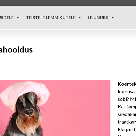
SIDELE
TEISTELE LEMMIKUTELE
LEIUNURK
ahooldus
Koertek
koeraša
sobi? Mi
Kas šamp
siledakar
traatkarv
Ekspert