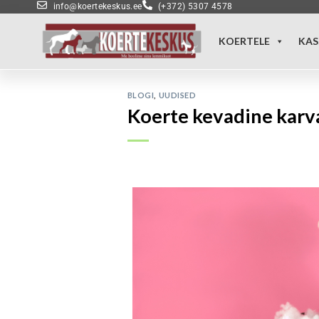
info@koertekeskus.ee
(+372) 5307 4578
KOERTELE
KAS
BLOGI
,
UUDISED
Koerte kevadine karv