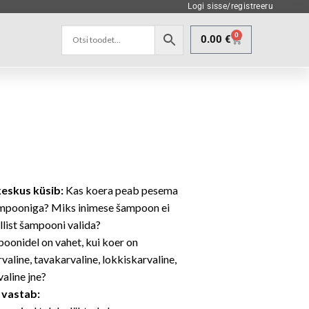
Logi sisse/registreeru
0
0.00
€
eskus küsib:
Kas koera peab pesema
mpooniga? Miks inimese šampoon ei
llist šampooni valida?
oonidel on vahet, kui koer on
valine, tavakarvaline, lokkiskarvaline,
aline jne?
 vastab: