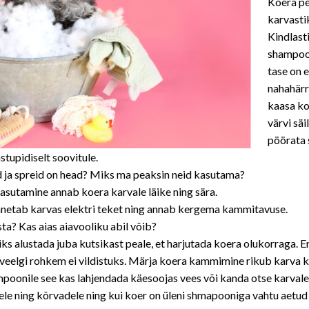
Koera pe
karvasti
Kindlast
shampoon
tase on e
nahahärr
kaasa ko
värvi säi
pöörata 
upidiselt soovitule.
 ja spreid on head? Miks ma peaksin neid kasutama?
asutamine annab koera karvale läike ning sära.
nnetab karvas elektri teket ning annab kergema kammitavuse.
a? Kas aias aiavooliku abil võib?
s alustada juba kutsikast peale, et harjutada koera olukorraga. E
eelgi rohkem ei vildistuks. Märja koera kammimine rikub karva kva
ampoonile see kas lahjendada käesoojas vees või kanda otse karval
le ning kõrvadele ning kui koer on üleni shmapooniga vahtu aetud 