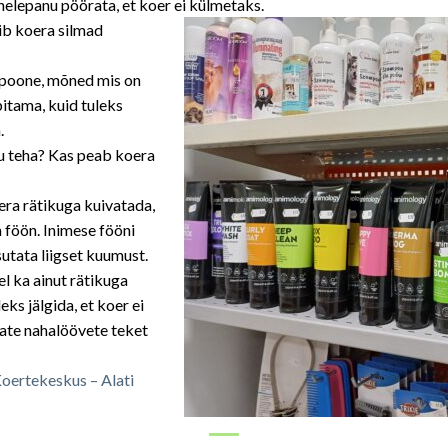
ähelepanu pöörata, et koer ei külmetaks.
b koera silmad
mpoone, mõned mis on
itama, kuid tuleks
.
u teha? Kas peab koera
era rätikuga kuivatada,
 föön. Inimese fööni
sutata liigset kuumust.
l ka ainut rätikuga
ks jälgida, et koer ei
vate nahalöövete teket
oertekeskus – Alati