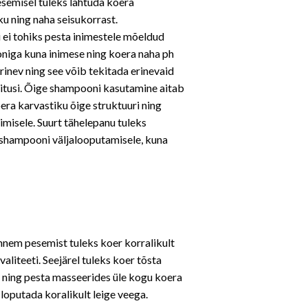
semisel tuleks lähtuda koera
ku ning naha seisukorrast.
i ei tohiks pesta inimestele mõeldud
iga kuna inimese ning koera naha ph
rinev ning see võib tekitada erinevaid
itusi. Õige shampooni kasutamine aitab
era karvastiku õige struktuuri ning
limisele. Suurt tähelepanu tuleks
shampooni väljalooputamisele, kuna
nnem pesemist tuleks koer korralikult
liteeti. Seejärel tuleks koer tõsta
e ning pesta masseerides üle kogu koera
loputada koralikult leige veega.