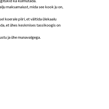
ogitükid ka külmutada.
alju maksamaiust, mida see kook ju on,
koerale piiri, et vältida ülekaalu
da, et ühes keskmises tassikoogis on
uustu ja ühe munavalgega.