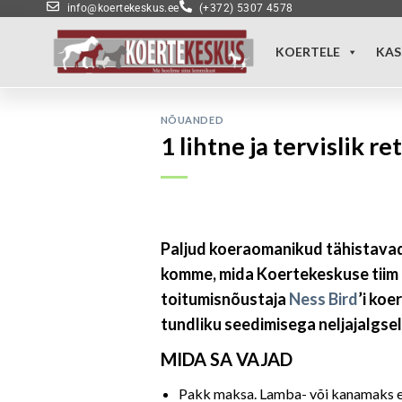
info@koertekeskus.ee
(+372) 5307 4578
KOERTELE
KAS
NÕUANDED
1 lihtne ja tervislik
Paljud koeraomanikud tähistavad
komme, mida Koertekeskuse tiim i
toitumisnõustaja
Ness Bird
’i koe
tundliku seedimisega neljajalgse
MIDA SA VAJAD
Pakk maksa. Lamba- või kanamaks ei 