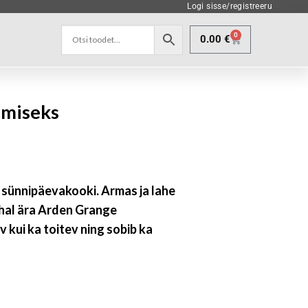
Logi sisse/registreeru
0
0.00
€
amiseks
sünnipäevakooki. Armas ja lahe
ohal ära Arden Grange
v kui ka toitev ning sobib ka