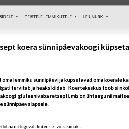
SIDELE
TEISTELE LEMMIKUTELE
LEIUNURK
 retsept koera sünnipäevakoogi küpset
 oma lemmiku sünnipäevi ja küpsetavad oma koerale ka 
gati tervitab ja heaks kiidab. Koertekeskus toob siink
rakoogi gluteenivaba retsepti, mis on ühtaegu nii maitse
le sünnipäevalapsele.
lõhna nii tugevalt kui veise- või seamaks.