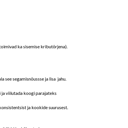
toimivad ka sisemise kributõrjena).
la see segamisnõussse ja lisa jahu.
ja viilutada koogi parajateks
onsistentsist ja kookide suurusest.