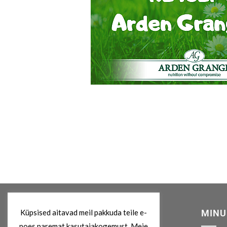
Küpsised aitavad meil pakkuda teile e-
MEIST
MINU
poes paremat kasutajakogemust. Meie