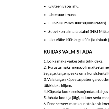
Gluteenivaba jahu.
Ühte suurt muna.
Oliivõli (umbes suur supilusikatäis).
Soovi korral maitsetaimi (NB! Mitte 
Üks väike küüslauguküüs (küüslauk ja
KUIDAS VALMISTADA
1. Lõika maks väikesteks tükkideks.
2. Purusta maks, muna, õli, maitsetaimed
Segage, taigen peaks oma konsistentsi
3. Vala taigen küpsetuspaberiga vooder
tükkideks hiljem.
4. Küpseta kooke eelsoojendatud ahjus 
5. Jahuta kook ja jälgi, et koer seda enn
6. Enne serveerimist kaunista kook ko