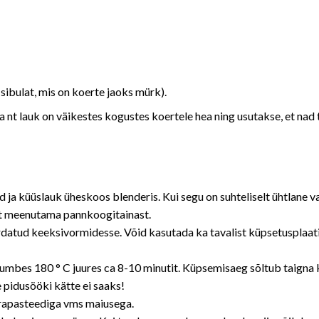
sibulat, mis on koerte jaoks mürk).
 nt lauk on väikestes kogustes koertele hea ning usutakse, et nad 
 ja küüslauk üheskoos blenderis. Kui segu on suhteliselt ühtlane va
lt meenutama pannkoogitainast.
datud keeksivormidesse. Võid kasutada ka tavalist küpsetusplaati 
umbes 180 ° C juures ca 8-10 minutit. Küpsemisaeg sõltub taigna k
e pidusööki kätte ei saaks!
erapasteediga vms maiusega.