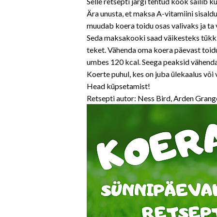
Selle retsepti järgi tehtud kook säilib
Ära unusta, et maksa A-vitamiini sisald
muudab koera toidu osas valivaks ja ta
Seda maksakooki saad väikesteks tükkid
teket. Vähenda oma koera päevast toidu
umbes 120 kcal. Seega peaksid vähenda
Koerte puhul, kes on juba ülekaalus või
Head küpsetamist!
Retsepti autor: Ness Bird, Arden Grang