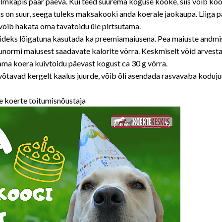
 külmkapis paar päeva. Kui teed suurema koguse kooke, siis võib ko
us on suur, seega tuleks maksakooki anda koerale jaokaupa. Liiga p
 võib hakata oma tavatoidu üle pirtsutama.
eks lõigatuna kasutada ka preemiamaiusena. Pea maiuste andmisel 
normi maiusest saadavate kalorite võrra. Keskmiselt võid arvesta
ma koera kuivtoidu päevast kogust ca 30 g võrra.
 võtavad kergelt kaalus juurde, võib õli asendada rasvavaba koduj
e koerte toitumisnõustaja