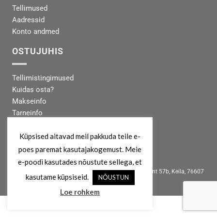
Tellimused
Aadressid
Konto andmed
OSTUJUHIS
Tellimistingimused
Kuidas osta?
Makseinfo
Tarneinfo
MEIST
Küpsised aitavad meil pakkuda teile e-
poes paremat kasutajakogemust. Meie
info@koertekeskus.ee
e-poodi kasutades nõustute sellega, et
Koertekeskus, Rõõmu Kaubamaja, Haapsalu mnt 57b, Keila, 76607
kasutame küpsiseid.
NÕUSTUN
Loe rohkem