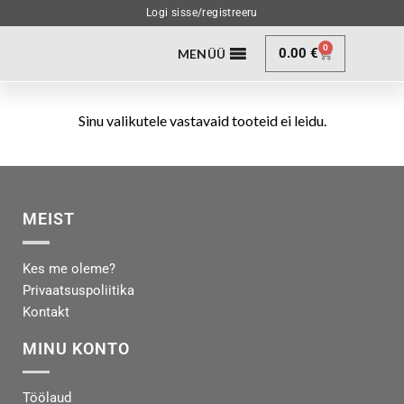
Logi sisse/registreeru
0
0.00
€
MENÜÜ
Sinu valikutele vastavaid tooteid ei leidu.
MEIST
Kes me oleme?
Privaatsuspoliitika
Kontakt
MINU KONTO
Töölaud